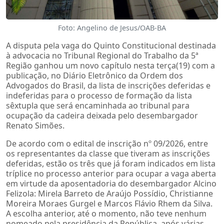
Foto: Angelino de Jesus/OAB-BA
A disputa pela vaga do Quinto Constitucional destinada
à advocacia no Tribunal Regional do Trabalho da 5ª
Região ganhou um novo capítulo nesta terça(19) com a
publicação, no Diário Eletrônico da Ordem dos
Advogados do Brasil, da lista de inscrições deferidas e
indeferidas para o processo de formação da lista
sêxtupla que será encaminhada ao tribunal para
ocupação da cadeira deixada pelo desembargador
Renato Simões.
De acordo com o edital de inscrição nº 09/2026, entre
os representantes da classe que tiveram as inscrições
deferidas, estão os três que já foram indicados em lista
tríplice no processo anterior para ocupar a vaga aberta
em virtude da aposentadoria do desembargador Alcino
Felizola: Mirela Barreto de Araújo Possídio, Christianne
Moreira Moraes Gurgel e Marcos Flávio Rhem da Silva.
A escolha anterior, até o momento, não teve nenhum
nomeado pela presidência da República, após várias