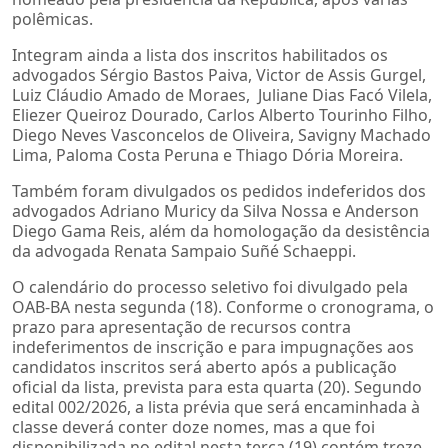
polêmicas.
Integram ainda a lista dos inscritos habilitados os
advogados Sérgio Bastos Paiva, Victor de Assis Gurgel,
Luiz Cláudio Amado de Moraes, Juliane Dias Facó Vilela,
Eliezer Queiroz Dourado, Carlos Alberto Tourinho Filho,
Diego Neves Vasconcelos de Oliveira, Savigny Machado
Lima, Paloma Costa Peruna e Thiago Dória Moreira.
Também foram divulgados os pedidos indeferidos dos
advogados Adriano Muricy da Silva Nossa e Anderson
Diego Gama Reis, além da homologação da desistência
da advogada Renata Sampaio Suñé Schaeppi.
O calendário do processo seletivo foi divulgado pela
OAB-BA nesta segunda (18). Conforme o cronograma, o
prazo para apresentação de recursos contra
indeferimentos de inscrição e para impugnações aos
candidatos inscritos será aberto após a publicação
oficial da lista, prevista para esta quarta (20). Segundo
edital 002/2026, a lista prévia que será encaminhada à
classe deverá conter doze nomes, mas a que foi
disponibilizada no edital nesta terça (19) contém treze.