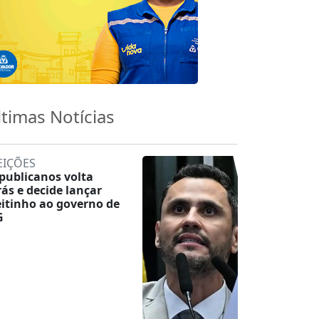
ltimas Notícias
EIÇÕES
publicanos volta
rás e decide lançar
eitinho ao governo de
G