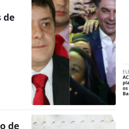
 de
EL
AC
pl
os
Ba
o de