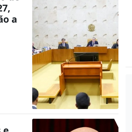
27,
ão a
 e