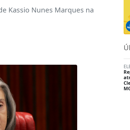
de Kassio Nunes Marques na
Ú
EL
Re
at
Cl
M