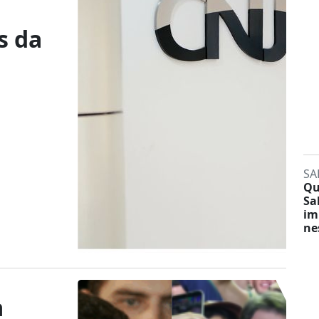
s da
SA
Qu
Sa
im
ne
a