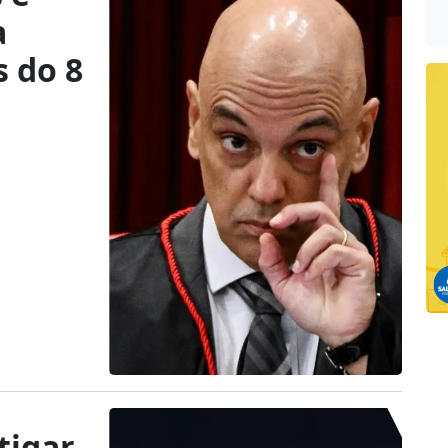
a
s do 8
tigar