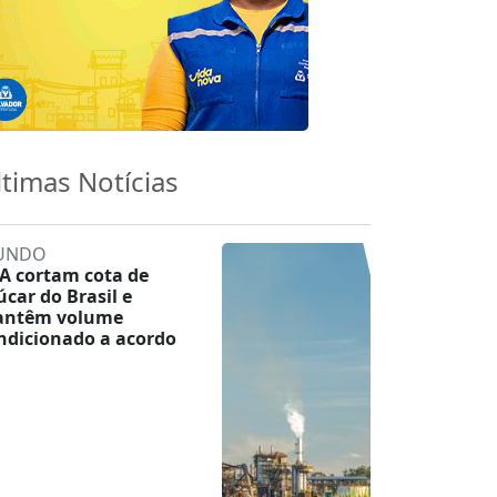
ltimas Notícias
UNDO
A cortam cota de
úcar do Brasil e
ntêm volume
ndicionado a acordo