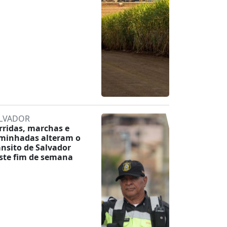
LVADOR
rridas, marchas e
minhadas alteram o
ânsito de Salvador
ste fim de semana