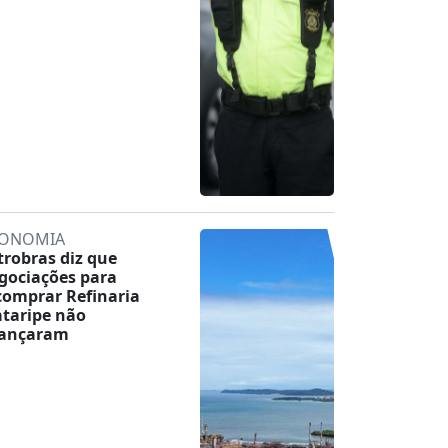
ONOMIA
trobras diz que
gociações para
comprar Refinaria
taripe não
ançaram