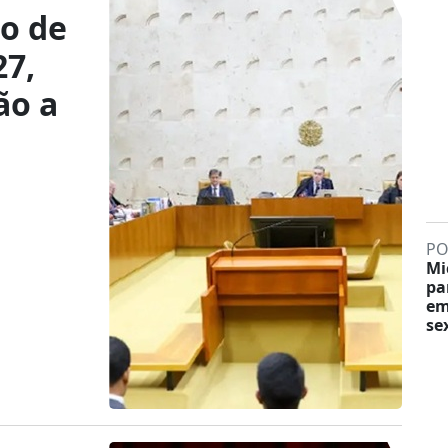
o de
27,
ão a
PO
Mi
pa
em
sex