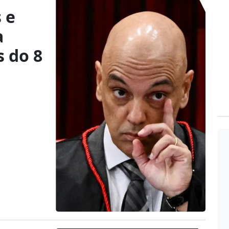
 e
a
s do 8