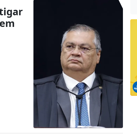
tigar
 em