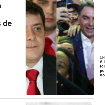
a
 de
EN
Al
fo
po
no