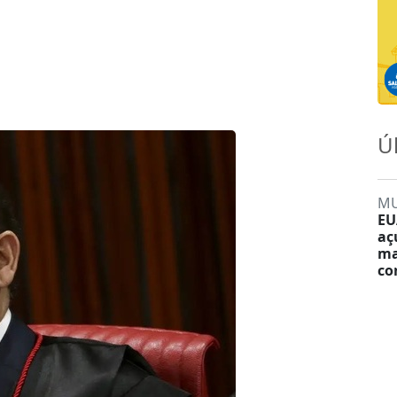
Ú
M
EU
aç
ma
co