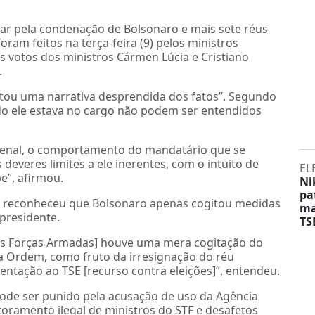
ar pela condenação de Bolsonaro e mais sete réus
oram feitos na terça-feira (9) pelos ministros
s votos dos ministros Cármen Lúcia e Cristiano
.
dotou uma narrativa desprendida dos fatos”. Segundo
do ele estava no cargo não podem ser entendidos
 penal, o comportamento do mandatário que se
 deveres limites a ele inerentes, com o intuito de
EL
e”, afirmou.
Ni
pa
tro reconheceu que Bolsonaro apenas cogitou medidas
ma
-presidente.
TS
as Forças Armadas] houve uma mera cogitação do
a Ordem, como fruto da irresignação do réu
entação ao TSE [recurso contra eleições]”, entendeu.
de ser punido pela acusação de uso da Agência
itoramento ilegal de ministros do STF e desafetos