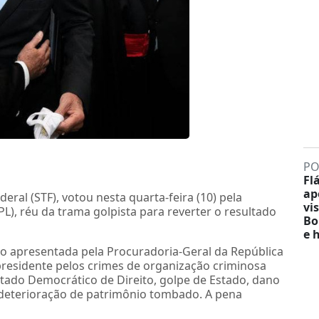
PO
Fl
ap
eral (STF), votou nesta quarta-feira (10) pela
vis
PL), réu da trama golpista para reverter o resultado
Bo
e 
ão apresentada pela Procuradoria-Geral da República
presidente pelos crimes de organização criminosa
stado Democrático de Direito, golpe de Estado, dano
e deterioração de patrimônio tombado. A pena