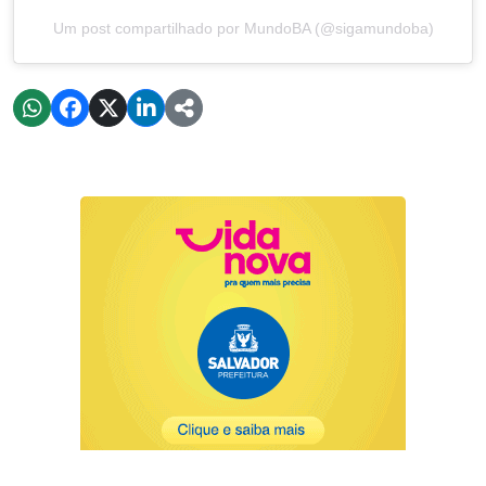
Um post compartilhado por MundoBA (@sigamundoba)