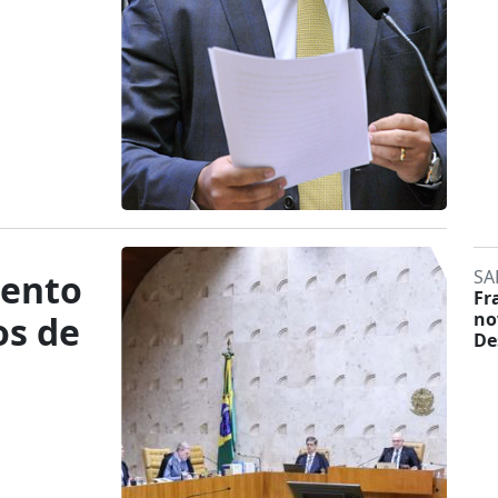
SA
mento
Fr
no
os de
De