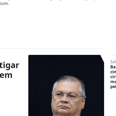
dade.
SA
tigar
Ba
ci
 em
ci
ma
pe