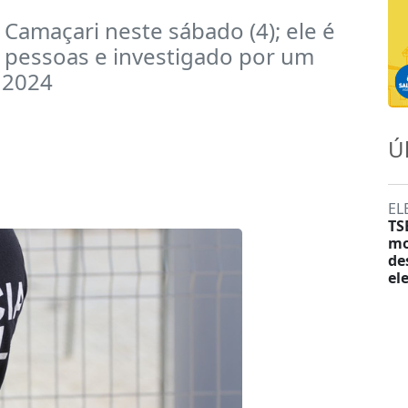
 Camaçari neste sábado (4); ele é
s pessoas e investigado por um
 2024
Ú
EL
TS
mo
de
el