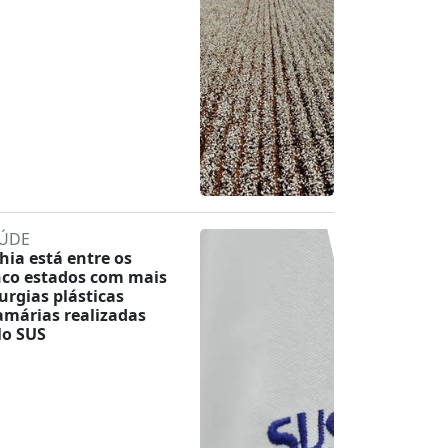
ÚDE
hia está entre os
nco estados com mais
rurgias plásticas
márias realizadas
lo SUS