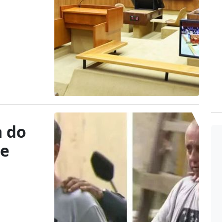
a do
de