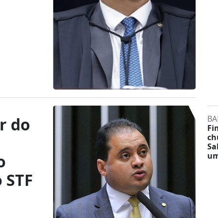
BA
er do
Fi
ch
Sa
um
o
o STF