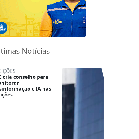
ltimas Notícias
EIÇÕES
E cria conselho para
nitorar
sinformação e IA nas
eições