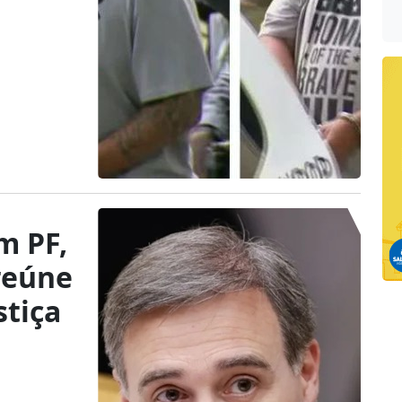
m PF,
reúne
stiça