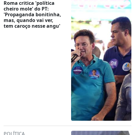
Roma critica 'política
cheiro mole' do PT:
'Propaganda bonitinha,
mas, quando vai ver,
tem caroço nesse angu'
POLÍTICA