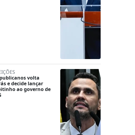
EIÇÕES
publicanos volta
rás e decide lançar
eitinho ao governo de
G