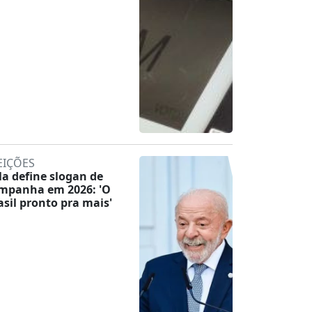
EIÇÕES
la define slogan de
mpanha em 2026: 'O
asil pronto pra mais'