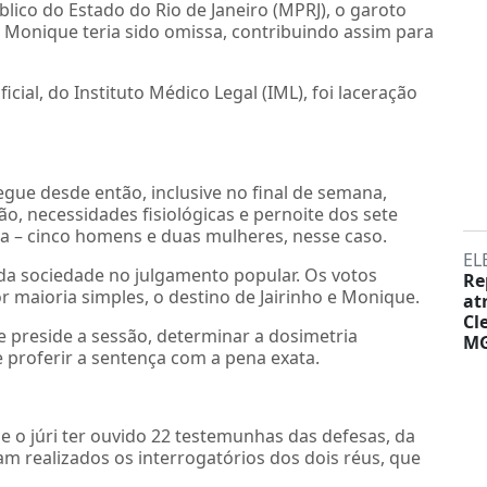
lico do Estado do Rio de Janeiro (MPRJ), o garoto
e Monique teria sido omissa, contribuindo assim para
icial, do Instituto Médico Legal (IML), foi laceração
gue desde então, inclusive no final de semana,
o, necessidades fisiológicas e pernoite dos sete
 – cinco homens e duas mulheres, nesse caso.
EL
da sociedade no julgamento popular. Os votos
Re
r maioria simples, o destino de Jairinho e Monique.
at
Cl
e preside a sessão, determinar a dosimetria
M
 proferir a sentença com a pena exata.
e o júri ter ouvido 22 testemunhas das defesas, da
oram realizados os interrogatórios dos dois réus, que