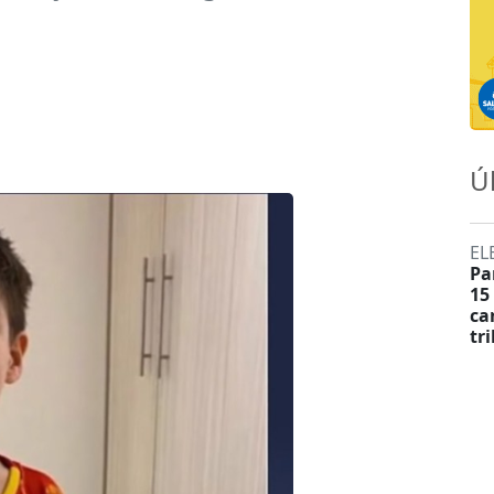
Ú
EL
Pa
15
ca
tr