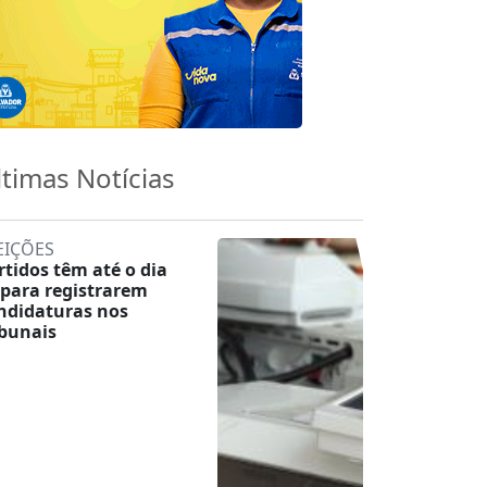
ltimas Notícias
EIÇÕES
rtidos têm até o dia
 para registrarem
ndidaturas nos
ibunais