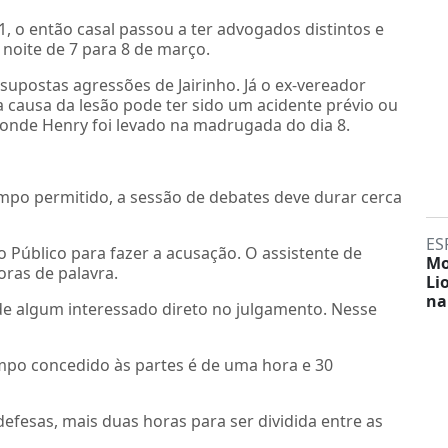
1, o então casal passou a ter advogados distintos e
 noite de 7 para 8 de março.
upostas agressões de Jairinho. Já o ex-vereador
a causa da lesão pode ter sido um acidente prévio ou
onde Henry foi levado na madrugada do dia 8.
empo permitido, a sessão de debates deve durar cerca
ES
io Público para fazer a acusação. O assistente de
Mo
oras de palavra.
Li
na
de algum interessado direto no julgamento. Nesse
mpo concedido às partes é de uma hora e 30
defesas, mais duas horas para ser dividida entre as