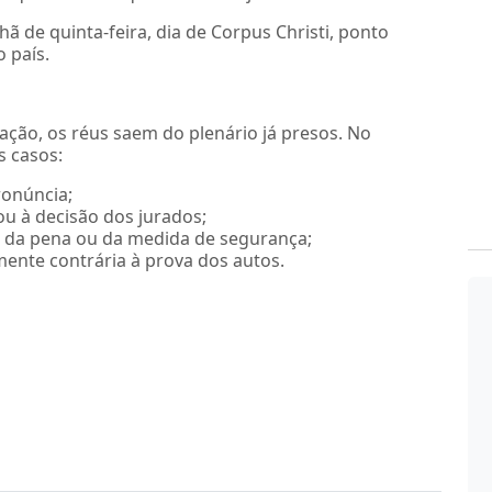
ã de quinta-feira, dia de Corpus Christi, ponto
 país.
ção, os réus saem do plenário já presos. No
s casos:
ronúncia;
 ou à decisão dos jurados;
ão da pena ou da medida de segurança;
mente contrária à prova dos autos.