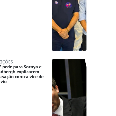
EIÇÕES
F pede para Soraya e
ndbergh explicarem
usação contra vice de
ávio