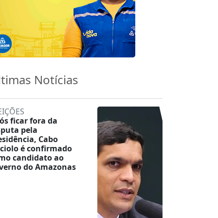
ltimas Notícias
EIÇÕES
ós ficar fora da
sputa pela
esidência, Cabo
ciolo é confirmado
mo candidato ao
verno do Amazonas