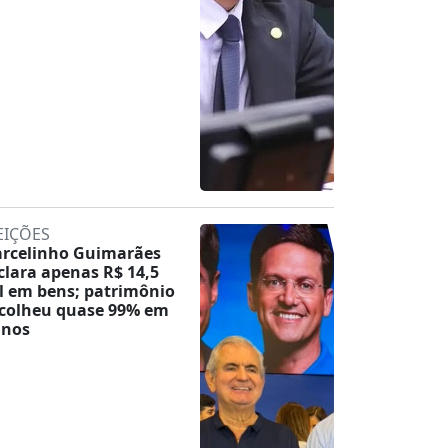
EIÇÕES
rcelinho Guimarães
clara apenas R$ 14,5
l em bens; patrimônio
colheu quase 99% em
anos