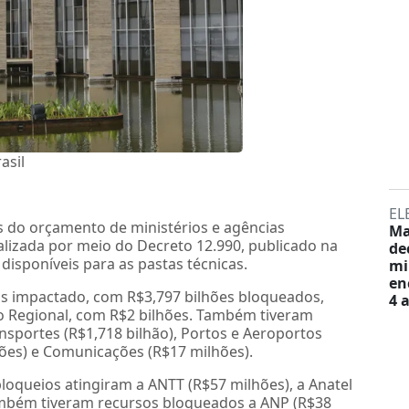
asil
EL
s do orçamento de ministérios e agências
Ma
ealizada por meio do Decreto 12.990, publicado na
de
 disponíveis para as pastas técnicas.
mi
en
ais impactado, com R$3,797 bilhões bloqueados,
4 
o Regional, com R$2 bilhões. Também tiveram
nsportes (R$1,718 bilhão), Portos e Aeroportos
hões) e Comunicações (R$17 milhões).
loqueios atingiram a ANTT (R$57 milhões), a Anatel
Também tiveram recursos bloqueados a ANP (R$38