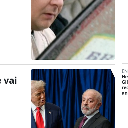
EN
He
 vai
Gi
re
an