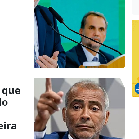
a que
do
eira