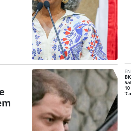
EN
BK
Sa
10
de
‘C
 em