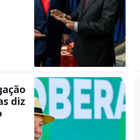
gação
as diz
o