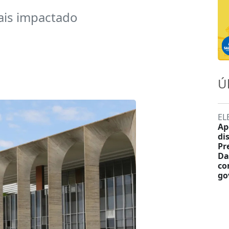
mais impactado
Ú
EL
Ap
di
Pr
Da
co
go