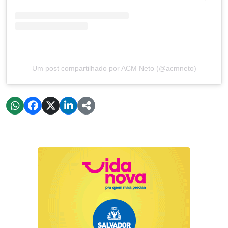
Um post compartilhado por ACM Neto (@acmneto)