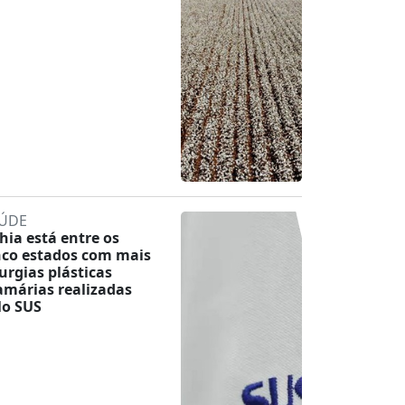
ÚDE
hia está entre os
nco estados com mais
rurgias plásticas
márias realizadas
lo SUS