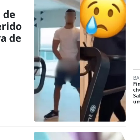
 de
erido
ra de
BA
Fi
ch
Sa
um