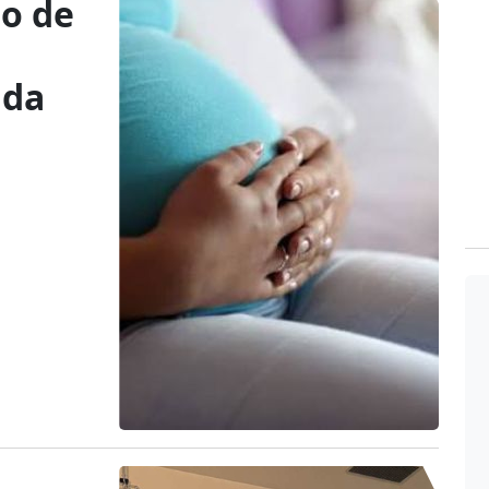
io de
 da