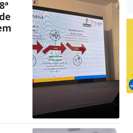
8ª
 de
 em