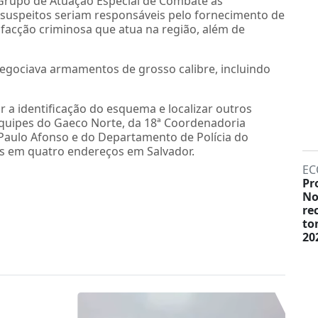
Grupo de Atuação Especial de Combate às
 suspeitos seriam responsáveis pelo fornecimento de
facção criminosa que atua na região, além de
gociava armamentos de grosso calibre, incluindo
 a identificação do esquema e localizar outros
equipes do Gaeco Norte, da 18ª Coordenadoria
e Paulo Afonso e do Departamento de Polícia do
s em quatro endereços em Salvador.
EC
Pr
No
re
to
20