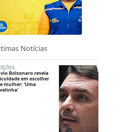
ltimas Notícias
EIÇÕES
ávio Bolsonaro revela
ficuldade em escolher
ce mulher: ‘Uma
velinha’