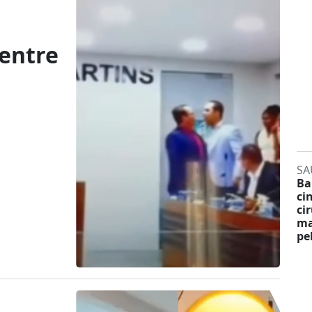
 entre
SA
Ba
ci
ci
ma
pe