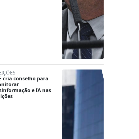
EIÇÕES
E cria conselho para
nitorar
sinformação e IA nas
eições