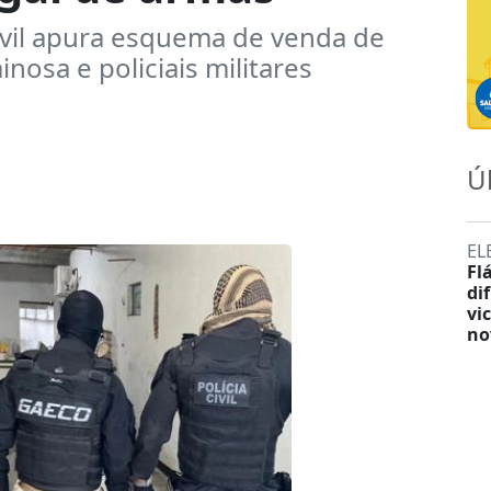
ivil apura esquema de venda de
osa e policiais militares
Ú
EL
Fl
di
vi
no