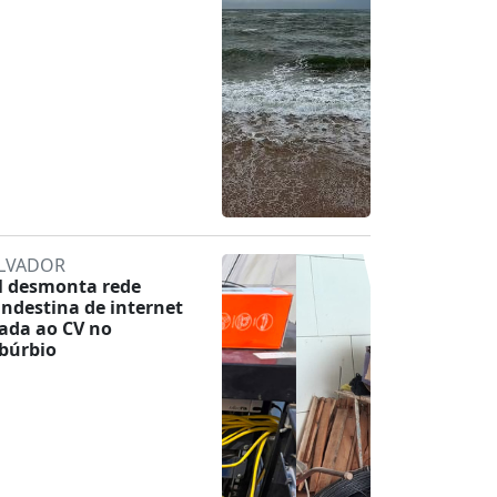
LVADOR
 desmonta rede
andestina de internet
gada ao CV no
búrbio