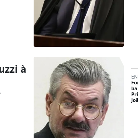
uzzi à
EN
For
ba
o
Pr
Jo