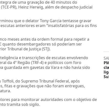
íntegra de uma gravação de 40 minutos do
 (TCE-PR), Heinz
Herwig
, além de despacho judicial
minou que o delator Tony Garcia tentasse gravar
scutas anteriores eram “insatisfatórias para os fins
inco meses antes da ordem formal para repetir a
 TCE quanto desembargadores só poderiam ser
r Tribunal de Justiça (STJ).
nteligência e transcrições de escutas envolvendo
SA
l da 4ª Região (TRF-4) e políticos com foro
PM
va guardada em gavetas da Vara e não havia sido
cl
li
Su
s Toffoli, do Supremo Tribunal Federal, após
, fitas e gravações que não foram entregues,
atura.
latores para monitorar autoridades com o objetivo de
to tramita sob sigilo.