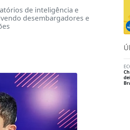
atórios de inteligência e
olvendo desembargadores e
ções
Ú
EC
Ch
de
Br