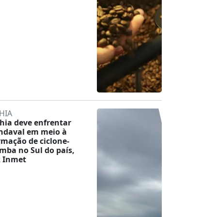
HIA
hia deve enfrentar
ndaval em meio à
rmação de ciclone-
mba no Sul do país,
z Inmet