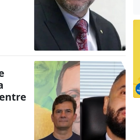
e
a
 entre
z