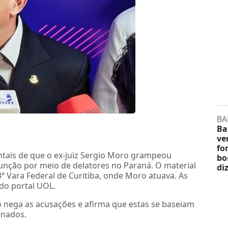
BA
Ba
ve
fo
ntais de que o ex-juiz Sergio Moro grampeou
bo
função
por meio de delatores no Paraná. O material
di
ª Vara Federal de Curitiba, onde Moro atuava. As
 do portal UOL.
o nega as acusações e afirma que estas se baseiam
enados.