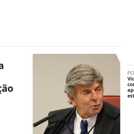
a
PO
Vi
co
ção
ap
es