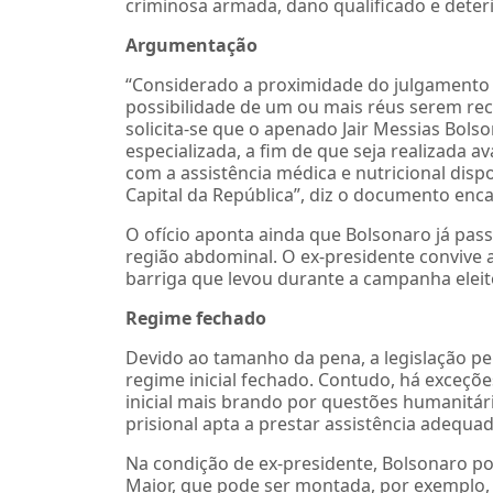
criminosa armada, dano qualificado e dete
Argumentação
“Considerado a proximidade do julgamento d
possibilidade de um ou mais réus serem reco
solicita-se que o apenado Jair Messias Bols
especializada, a fim de que seja realizada a
com a assistência médica e nutricional disp
Capital da República”, diz o documento en
O ofício aponta ainda que Bolsonaro já pas
região abdominal. O ex-presidente convive 
barriga que levou durante a campanha eleit
Regime fechado
Devido ao tamanho da pena, a legislação p
regime inicial fechado. Contudo, há exceçõe
inicial mais brando por questões humanitá
prisional apta a prestar assistência adequ
Na condição de ex-presidente, Bolsonaro p
Maior, que pode ser montada, por exemplo, 