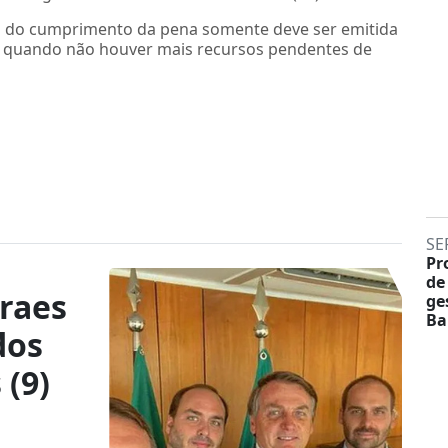
o do cumprimento da pena somente deve ser emitida
a, quando não houver mais recursos pendentes de
SE
Pr
de
raes
ge
Ba
dos
 (9)