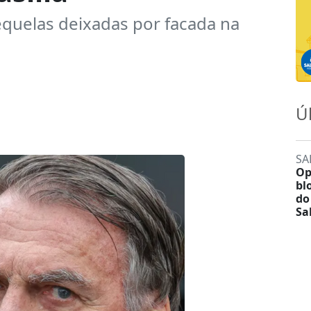
quelas deixadas por facada na
Ú
SA
Op
bl
do
Sa