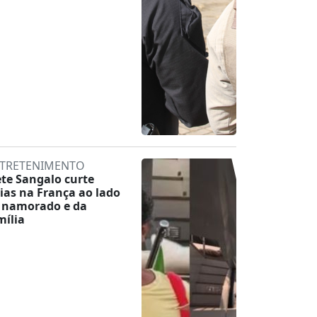
TRETENIMENTO
ete Sangalo curte
rias na França ao lado
 namorado e da
mília