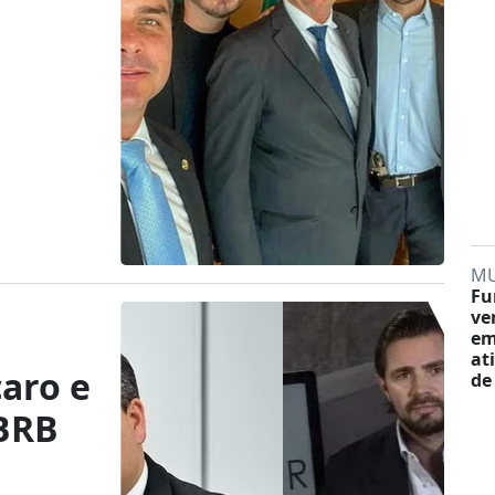
M
Fu
ve
em
at
aro e
de
 BRB