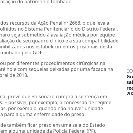
rioração do patrimônio tombado.
os recursos da Ação Penal nº 2668, o que leva a
lhidos no Sistema Penitenciário do Distrito Federal,
onaro seja submetido à avaliação médica por equipe
valiação de seu quadro clínico e a sua compatibilidade
onibilizados nos estabelecimentos prisionais desta
caminhado pelo GDF.
sou por diferentes procedimentos cirúrgicas na
até hoje com sequelas deixadas por uma facada na
EC
oral de 2018.
Go
sa
re
20
enal prevê que Bolsonaro cumpra a sentença em
s. É possível, por exemplo, a concessão de regime
rias, por exemplo, quando não houver unidade
ada para alguma enfermidade do preso.
ode também ficar preso em uma sala do Estado
em alguma unidade da Polícia Federal (PF).