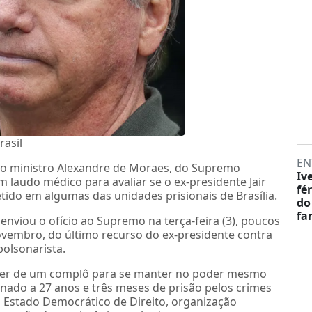
rasil
EN
 ao ministro Alexandre de Moraes, do Supremo
Iv
m laudo médico para avaliar se o ex-presidente Jair
fé
etido em algumas das unidades prisionais de Brasília.
do
fa
enviou o ofício ao Supremo na terça-feira (3), poucos
novembro, do último recurso do ex-presidente contra
olsonarista.
íder de um complô para se manter no poder mesmo
enado a 27 anos e três meses de prisão pelos crimes
o Estado Democrático de Direito, organização