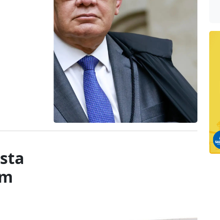
ista
om