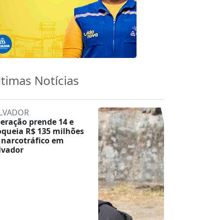
ltimas Notícias
LVADOR
eração prende 14 e
oqueia R$ 135 milhões
 narcotráfico em
lvador