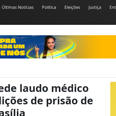
Últimas Notícias
Política
Eleições
Justiça
En
ede laudo médico
dições de prisão de
sília