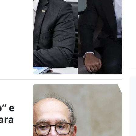
o” e
ara