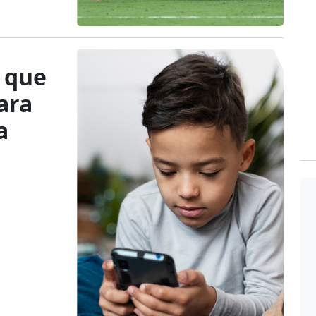
 que
ara
a