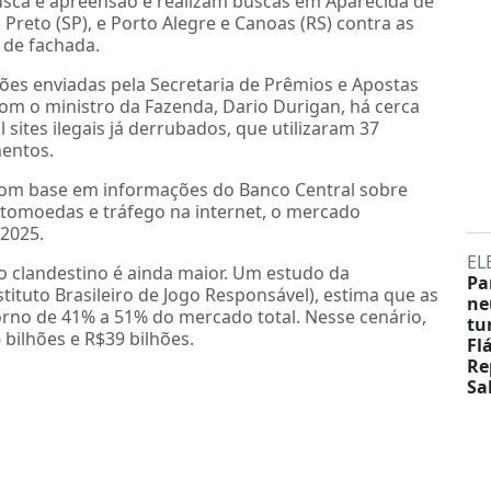
ca e apreensão e realizam buscas em Aparecida de
 Preto (SP), e Porto Alegre e Canoas (RS) contra as
 de fachada.
es enviadas pela Secretaria de Prêmios e Apostas
com o ministro da Fazenda, Dario Durigan, há cerca
sites ilegais já derrubados, que utilizaram 37
mentos.
com base em informações do Banco Central sobre
ptomoedas e tráfego na internet, o mercado
2025.
EL
o clandestino é ainda maior. Um estudo da
Pa
tituto Brasileiro de Jogo Responsável), estima que as
ne
rno de 41% a 51% do mercado total. Nesse cenário,
tu
 bilhões e R$39 bilhões.
Fl
Re
Sa