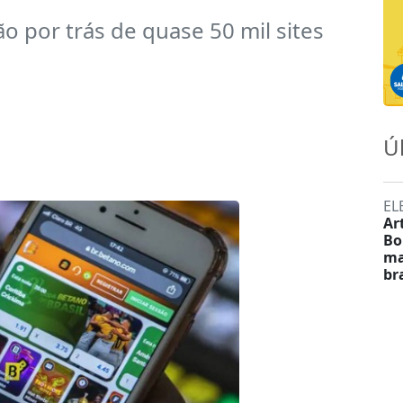
o por trás de quase 50 mil sites
Ú
EL
Ar
Bo
ma
br