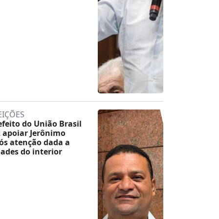
EIÇÕES
efeito do União Brasil
z apoiar Jerônimo
ós atenção dada a
dades do interior