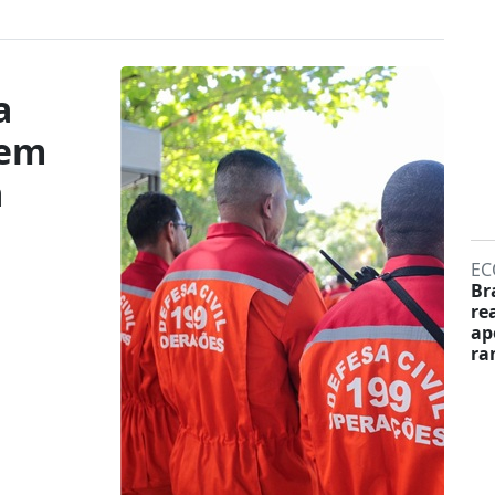
a
 em
a
EC
Br
re
ap
ra