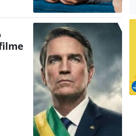
o
filme