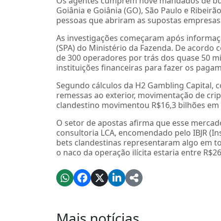
Os agentes cumprem nove mandados de bus
Goiânia e Goiânia (GO), São Paulo e Ribeirão
pessoas que abriram as supostas empresas
As investigações começaram após informaçõ
(SPA) do Ministério da Fazenda. De acordo 
de 300 operadores por trás dos quase 50 mil 
instituições financeiras para fazer os paga
Segundo cálculos da H2 Gambling Capital, 
remessas ao exterior, movimentação de cri
clandestino movimentou R$16,3 bilhões em 
O setor de apostas afirma que esse mercad
consultoria LCA, encomendado pelo IBJR (Ins
bets clandestinas representaram algo em to
o naco da operação ilícita estaria entre R$26
Mais notícias