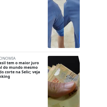
ONOMIA
asil tem o maior juro
al do mundo mesmo
ós corte na Selic; veja
nking