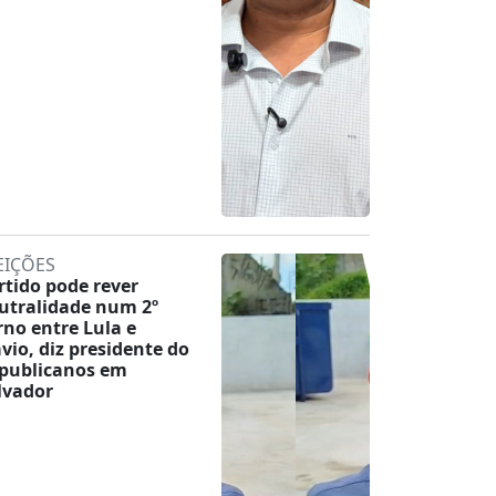
EIÇÕES
rtido pode rever
utralidade num 2º
rno entre Lula e
ávio, diz presidente do
publicanos em
lvador