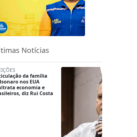
ltimas Notícias
EIÇÕES
ticulação da família
lsonaro nos EUA
ltrata economia e
asileiros, diz Rui Costa