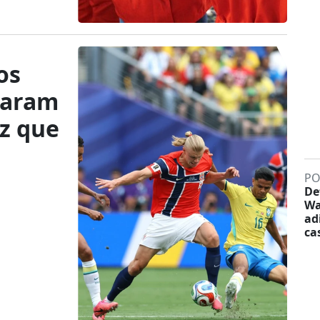
os
taram
z que
PO
De
Wa
ad
ca