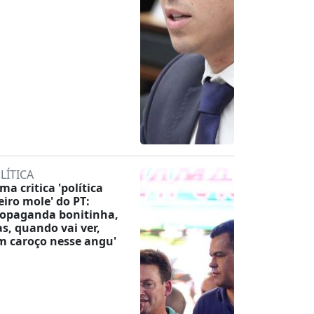
LÍTICA
ma critica 'política
eiro mole' do PT:
ropaganda bonitinha,
s, quando vai ver,
m caroço nesse angu'