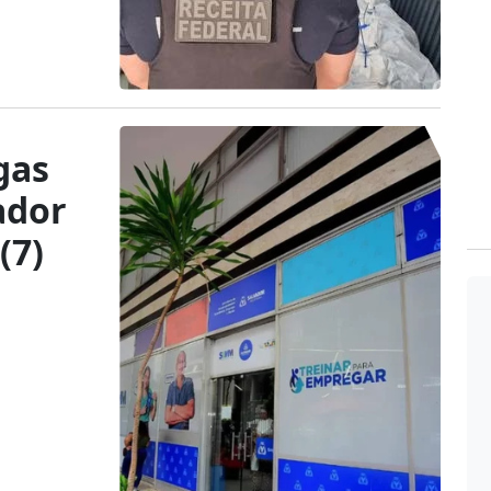
gas
ador
(7)