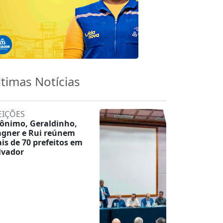
ltimas Notícias
EIÇÕES
rônimo, Geraldinho,
gner e Rui reúnem
is de 70 prefeitos em
lvador