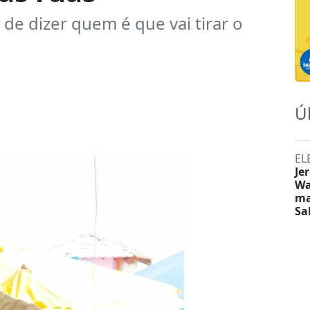
de dizer quem é que vai tirar o
Ú
EL
Je
Wa
ma
Sa