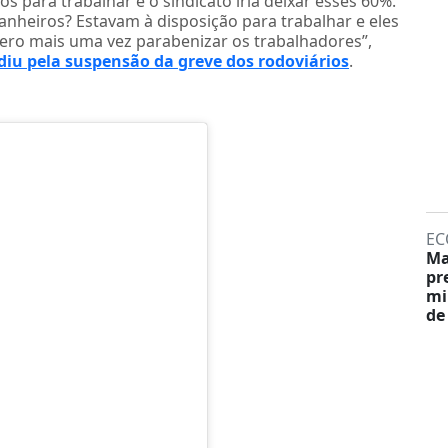
s para trabalhar e o sindicato iria deixar esses 60%.
anheiros? Estavam à disposição para trabalhar e eles
uero mais uma vez parabenizar os trabalhadores”,
diu pela suspensão da greve dos rodoviários
.
EC
Ma
pr
mi
de