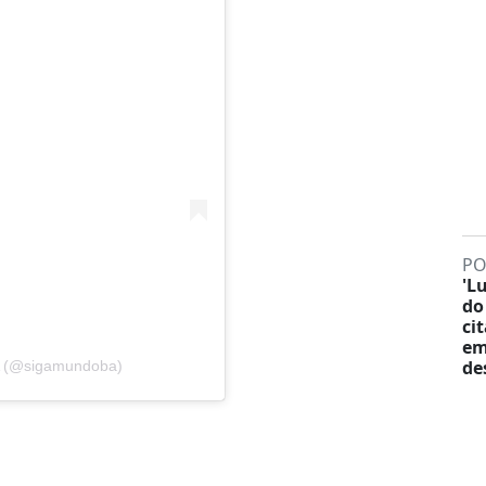
PO
'L
do
ci
em
de
A (@sigamundoba)