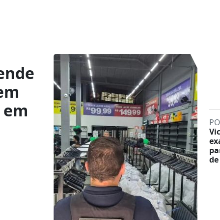
eende
 em
s em
PO
Vi
ex
pa
de