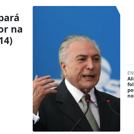
pará
or na
14)
EN
Al
fo
po
no