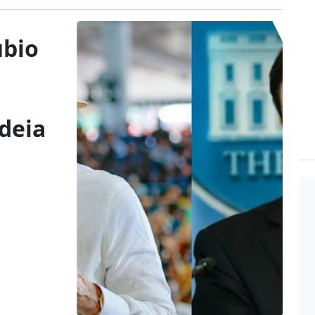
ubio
odeia