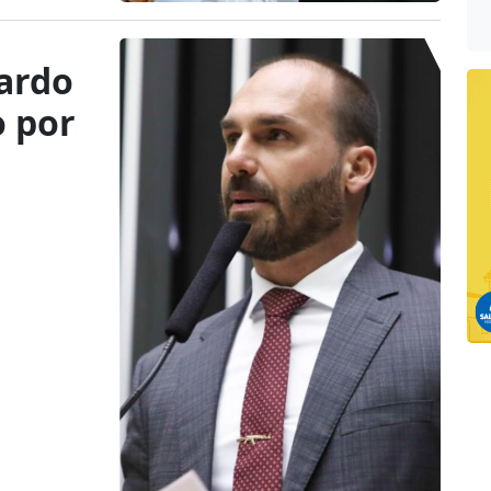
ardo
o por