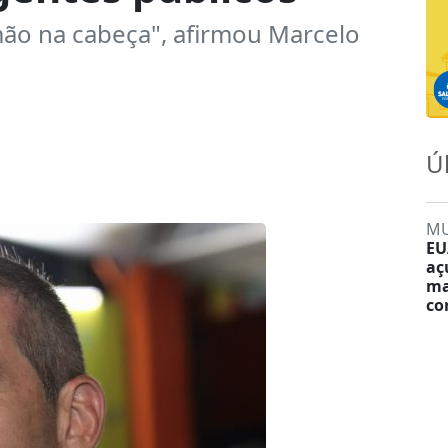
mão na cabeça", afirmou Marcelo
Ú
M
EU
aç
ma
co