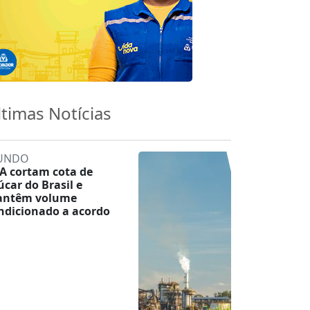
ltimas Notícias
UNDO
A cortam cota de
úcar do Brasil e
ntêm volume
ndicionado a acordo