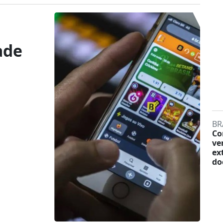
ade
BR
Co
ve
ex
do