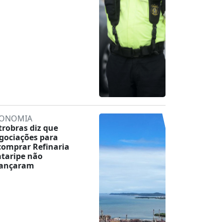
ONOMIA
trobras diz que
gociações para
comprar Refinaria
taripe não
ançaram