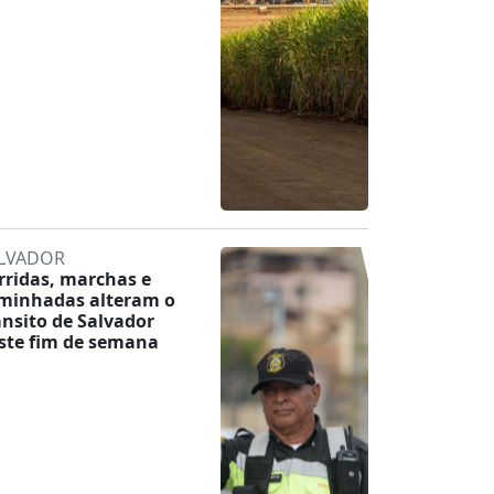
LVADOR
rridas, marchas e
minhadas alteram o
ânsito de Salvador
ste fim de semana