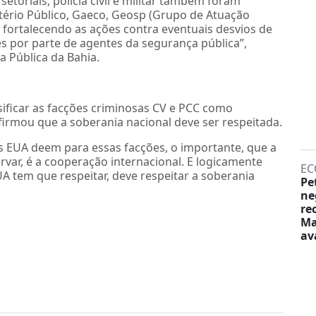
etoriais, polícia civil e militar também foram
stério Público, Gaeco, Geosp (Grupo de Atuação
 fortalecendo as ações contra eventuais desvios de
s por parte de agentes da segurança pública”,
a Pública da Bahia.
sificar as facções criminosas CV e PCC como
firmou que a soberania nacional deve ser respeitada.
s EUA deem para essas facções, o importante, que a
rvar, é a cooperação internacional. E logicamente
EC
UA tem que respeitar, deve respeitar a soberania
Pe
ne
re
Ma
av