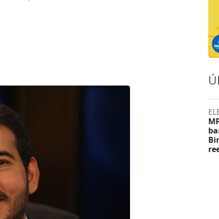
Ú
EL
MP
ba
Bi
re