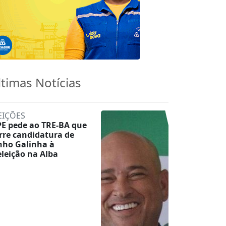
ltimas Notícias
EIÇÕES
E pede ao TRE-BA que
rre candidatura de
nho Galinha à
eleição na Alba