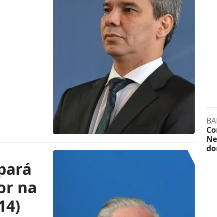
BA
Co
Ne
do
pará
or na
14)