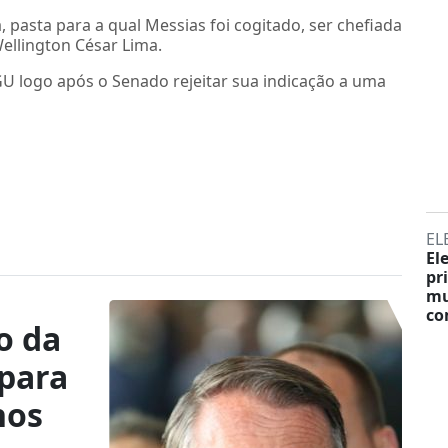
a, pasta para a qual Messias foi cogitado, ser chefiada
ellington César Lima.
U logo após o Senado rejeitar sua indicação a uma
EL
El
pr
mu
co
o da
 para
hos