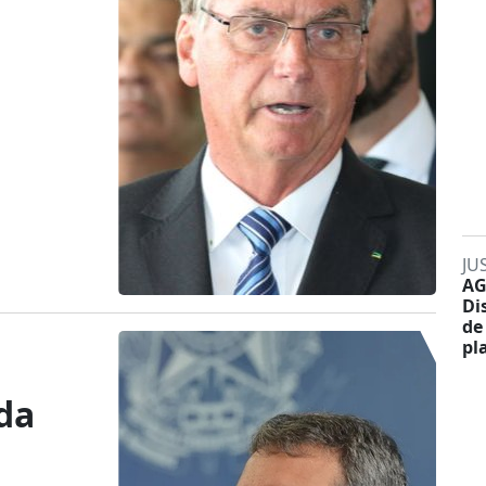
JU
AG
Di
de
pl
da