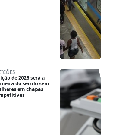
EIÇÕES
eição de 2026 será a
imeira do século sem
lheres em chapas
mpetitivas