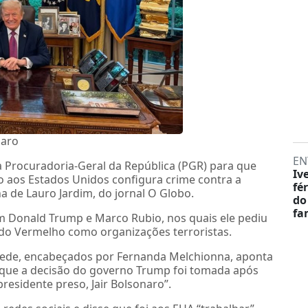
naro
EN
Procuradoria-Geral da República (PGR) para que
Iv
to aos Estados Unidos configura crime contra a
fé
a de Lauro Jardim, do jornal O Globo.
do
fa
m Donald Trump e Marco Rubio, nos quais ele pediu
do Vermelho como organizações terroristas.
Rede, encabeçados por Fernanda Melchionna, aponta
 que a decisão do governo Trump foi tomada após
residente preso, Jair Bolsonaro”.