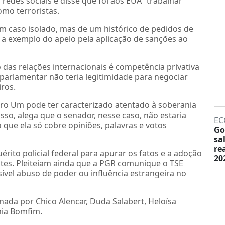
redes sociais e disse que foi aos EUA “trabalhar”
mo terroristas.
m caso isolado, mas de um histórico de pedidos de
, a exemplo do apelo pela aplicação de sanções ao
s relações internacionais é competência privativa
 parlamentar não teria legitimidade para negociar
ros.
o Um pode ter caracterizado atentado à soberania
isso, alega que o senador, nesse caso, não estaria
EC
 que ela só cobre opiniões, palavras e votos
Go
sa
re
rito policial federal para apurar os fatos e a adoção
20
ntes. Pleiteiam ainda que a PGR comunique o TSE
sível abuso de poder ou influência estrangeira no
nada por Chico Alencar, Duda Salabert, Heloísa
mia Bomfim.