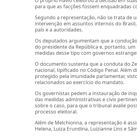
O próprio Flávio celebrou a decisão em suas 
para que as facções fossem enquadradas co
Segundo a representação, não se trata de u
intervenção em assuntos internos do Brasil
país e a autoridades.
Os deputados argumentam que a condução da
do presidente da República e, portanto, um
medidas desse tipo com governos estrangei
O documento sustenta que a conduta do Zer
nacional, tipificado no Código Penal. Além d
protegido pela imunidade parlamentar, visto
relacionados ao exercício do mandato.
Os governistas pedem a instauração de inqué
das medidas administrativas e civis pertine
sobre o caso, para que o tribunal avalie pos
processo eleitoral.
Além de Melchionna, a representação é assi
Helena, Luiza Erundina, Luizianne Lins e Sâ