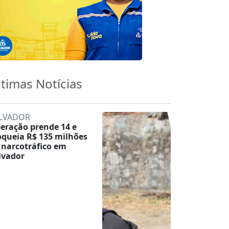
ltimas Notícias
LVADOR
eração prende 14 e
oqueia R$ 135 milhões
 narcotráfico em
lvador