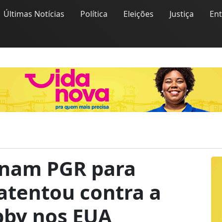
Últimas Notícias
Política
Eleições
Justiça
En
onam PGR para
 atentou contra a
bby nos EUA