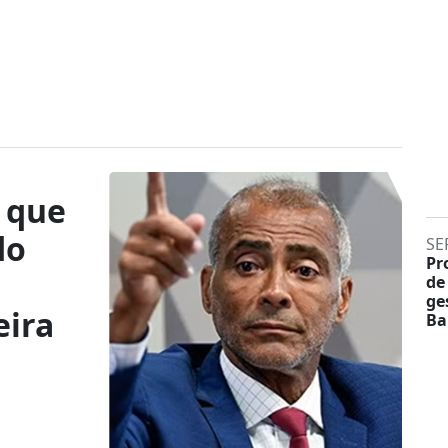
a que
do
SE
Pr
de
ge
eira
Ba