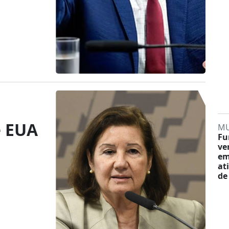
e EUA
M
Fu
ve
em
at
de