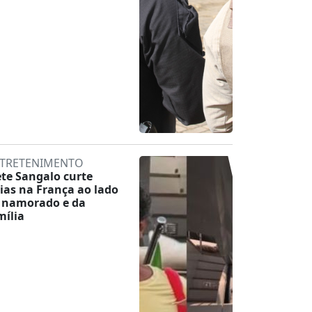
TRETENIMENTO
ete Sangalo curte
rias na França ao lado
 namorado e da
mília