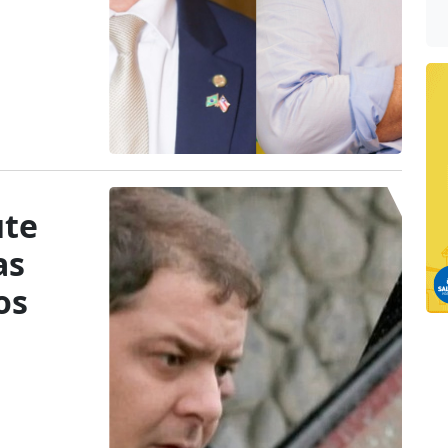
ute
as
os