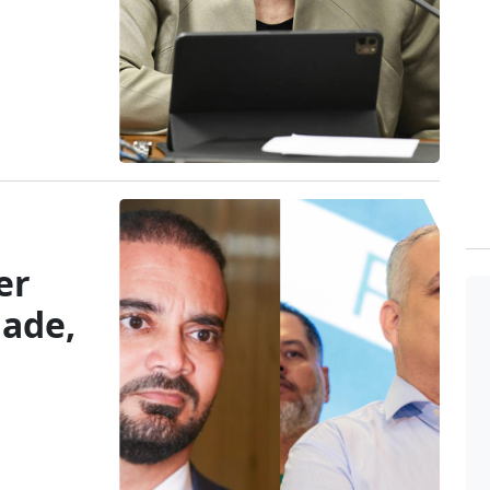
er
dade,