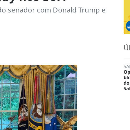
 do senador com Donald Trump e
Ú
SA
Op
bl
do
Sa