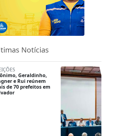
ltimas Notícias
EIÇÕES
rônimo, Geraldinho,
gner e Rui reúnem
is de 70 prefeitos em
lvador