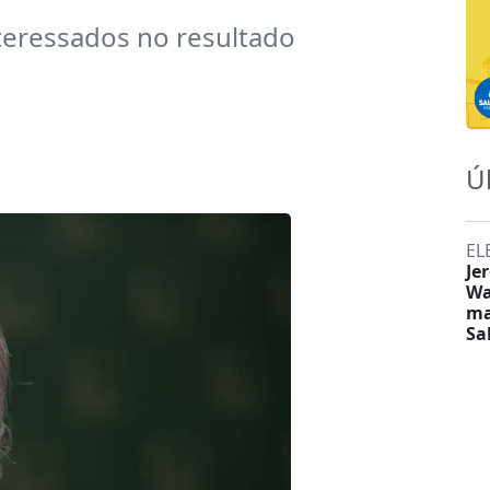
teressados no resultado
Ú
EL
Je
Wa
ma
Sa