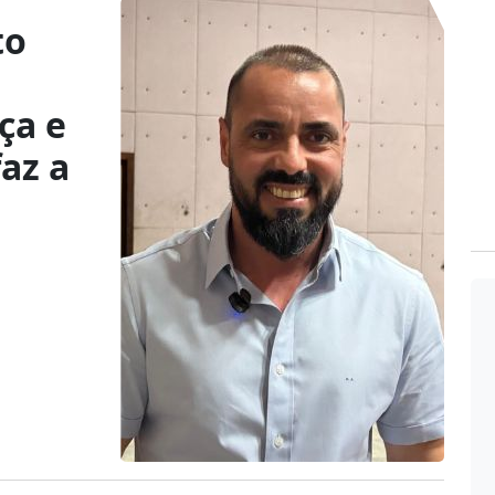
to
ça e
az a