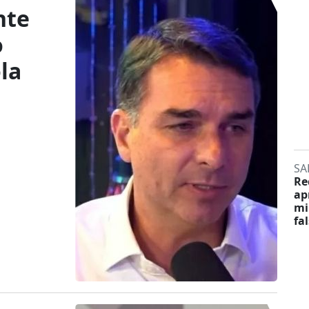
nte
o
la
SA
Re
ap
mi
fa