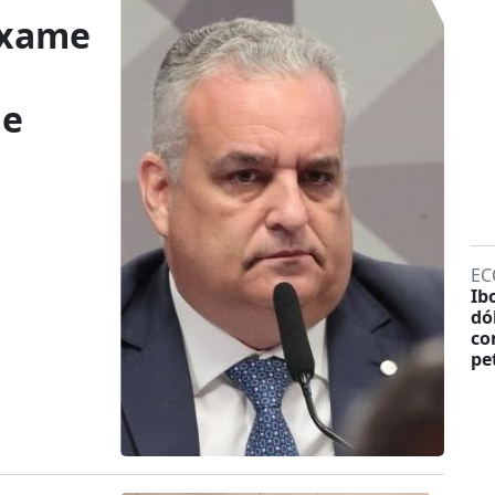
exame
de
EC
Ib
dó
co
pe