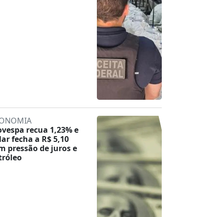
ONOMIA
ovespa recua 1,23% e
lar fecha a R$ 5,10
m pressão de juros e
tróleo