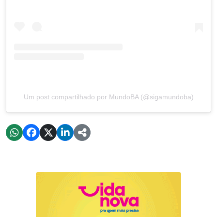
Um post compartilhado por MundoBA (@sigamundoba)