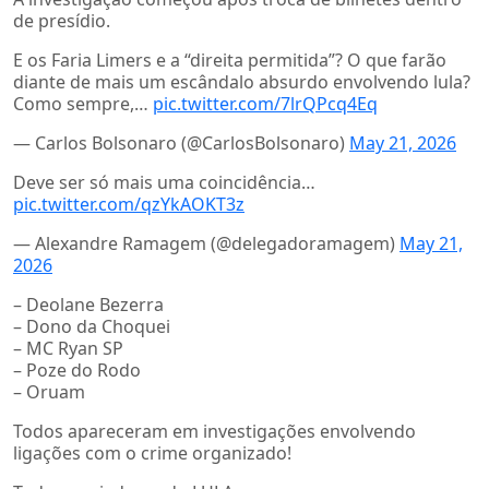
de presídio.
E os Faria Limers e a “direita permitida”? O que farão
diante de mais um escândalo absurdo envolvendo lula?
Como sempre,…
pic.twitter.com/7lrQPcq4Eq
— Carlos Bolsonaro (@CarlosBolsonaro)
May 21, 2026
Deve ser só mais uma coincidência…
pic.twitter.com/qzYkAOKT3z
— Alexandre Ramagem (@delegadoramagem)
May 21,
2026
– Deolane Bezerra
– Dono da Choquei
– MC Ryan SP
– Poze do Rodo
– Oruam
Todos apareceram em investigações envolvendo
ligações com o crime organizado!