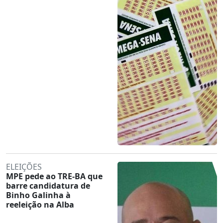
ELEIÇÕES
MPE pede ao TRE-BA que
barre candidatura de
Binho Galinha à
reeleição na Alba