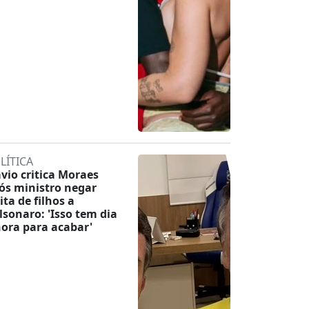
LÍTICA
ávio critica Moraes
ós ministro negar
ita de filhos a
lsonaro: 'Isso tem dia
hora para acabar'