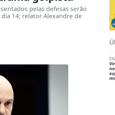
sentados pelas defesas serão
 dia 14; relator Alexandre de
Ú
EN
Vi
no
su
mo