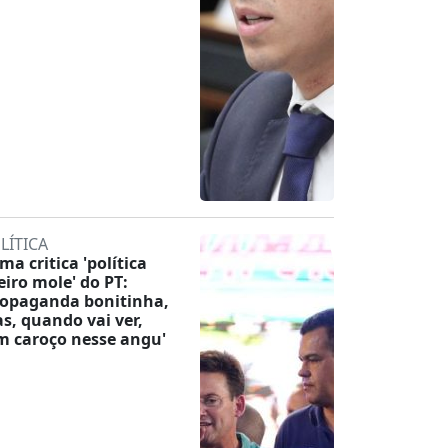
LÍTICA
ma critica 'política
eiro mole' do PT:
ropaganda bonitinha,
s, quando vai ver,
m caroço nesse angu'