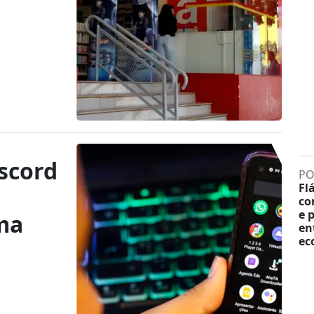
scord
PO
Fl
co
e 
ma
en
ec