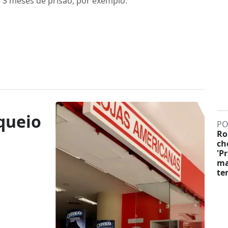
e 3 meses de prisão, por exemplo.
queio
PO
Ro
ch
'P
ma
te