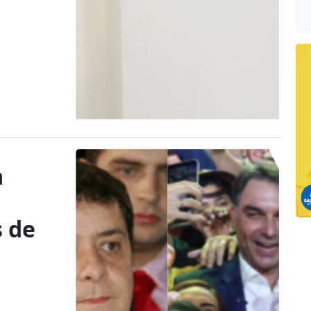
a
 de