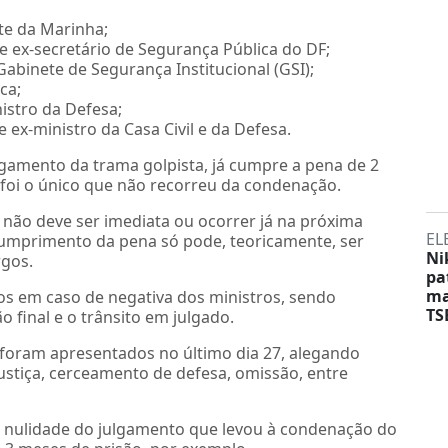
te da Marinha;
 e ex-secretário de Segurança Pública do DF;
abinete de Segurança Institucional (GSI);
ca;
istro da Defesa;
 ex-ministro da Casa Civil e da Defesa.
lgamento da trama golpista, já cumpre a pena de 2
 foi o único que não recorreu da condenação.
 não deve ser imediata ou ocorrer já na próxima
EL
umprimento da pena só pode, teoricamente, ser
Ni
rgos.
pa
ma
s em caso de negativa dos ministros, sendo
TS
 final e o trânsito em julgado.
foram apresentados no último dia 27, alegando
justiça, cerceamento de defesa, omissão, entre
nulidade do julgamento que levou à condenação do