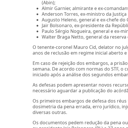
(Abin);
Almir Garnier, almirante e ex-comandan
Anderson Torres, ex-ministro da Justiça
Augusto Heleno, general e ex-chefe do G
Jair Bolsonaro, ex-presidente da Repúbli
Paulo Sérgio Nogueira, general e ex-min
Walter Braga Netto, general da reserva e
O tenente-coronel Mauro Cid, delator no ju
anos de reclusão em regime inicial aberto e
Em caso de rejeição dos embargos, a prisão
semana. De acordo com normas do STF, o c
iniciado após a análise dos segundos emba
As defesas podem apresentar novos recurso
necessário aguardar a publicação do acórdão
Os primeiros embargos de defesa dos réus 
dosimetria da pena errada, erro jurídico, in
diversas outras.
Os documentos pedem redução da pena ou 