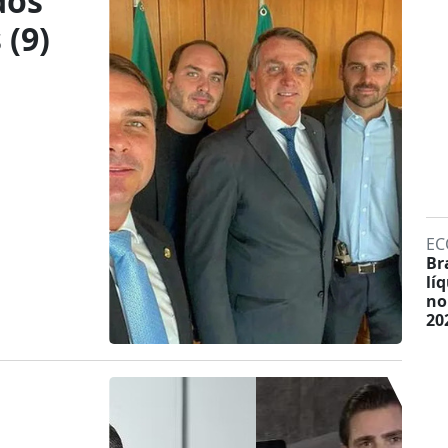
dos
 (9)
EC
Br
lí
no
20