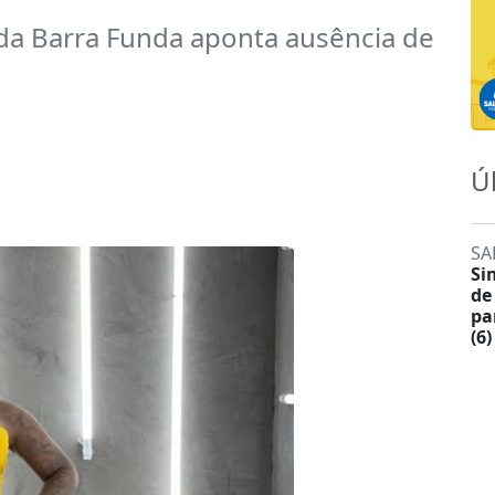
 da Barra Funda aponta ausência de
Ú
SA
Si
de
pa
(6)