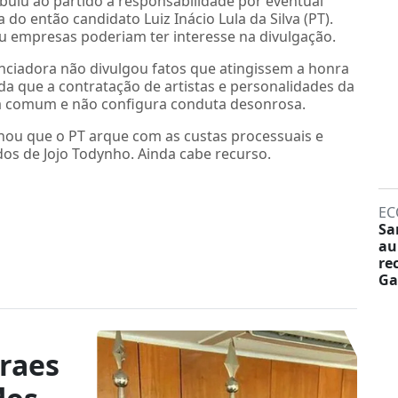
ibuiu ao partido a responsabilidade por eventual
do então candidato Luiz Inácio Lula da Silva (PT).
 empresas poderiam ter interesse na divulgação.
ciadora não divulgou fatos que atingissem a honra
nda que a contratação de artistas e personalidades da
ica comum e não configura conduta desonrosa.
inou que o PT arque com as custas processuais e
os de Jojo Todynho. Ainda cabe recurso.
EC
Sa
au
re
Ga
raes