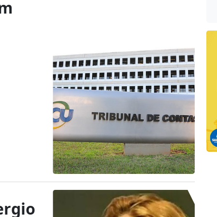
om
ergio