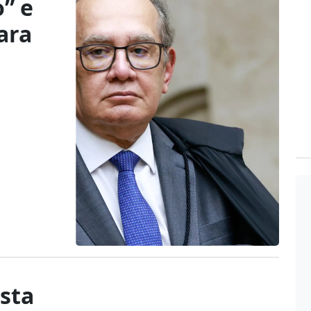
o” e
ara
ista