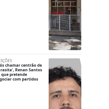
EIÇÕES
ós chamar centrão de
arasita', Renan Santos
z que pretende
gociar com partidos