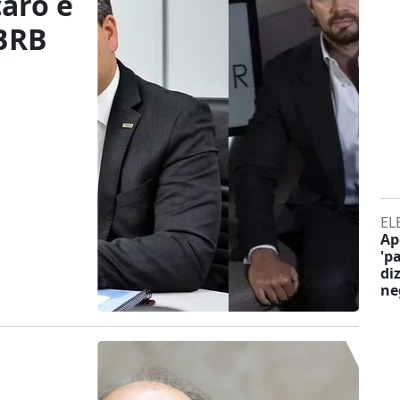
aro e
 BRB
EL
Ap
'p
di
ne