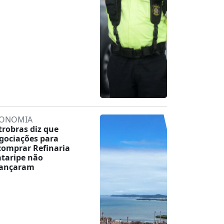
ONOMIA
trobras diz que
gociações para
comprar Refinaria
taripe não
ançaram