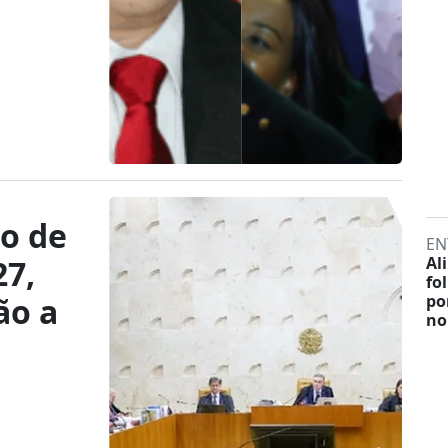
o de
EN
27,
Al
fo
ão a
po
no