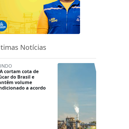
ltimas Notícias
UNDO
A cortam cota de
úcar do Brasil e
ntêm volume
ndicionado a acordo