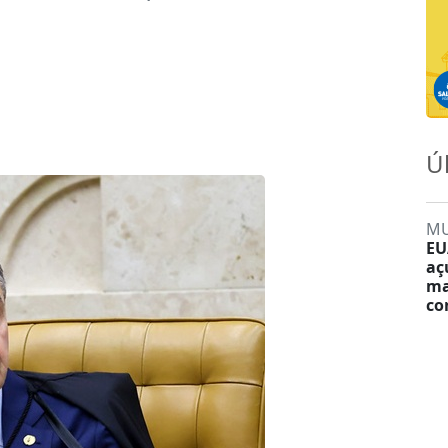
Ú
M
EU
aç
ma
co