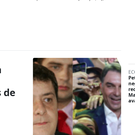
a
EC
Pe
ne
 de
re
Ma
av