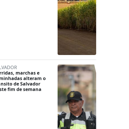
LVADOR
rridas, marchas e
minhadas alteram o
ânsito de Salvador
ste fim de semana