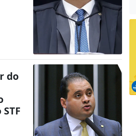
er do
o
o STF