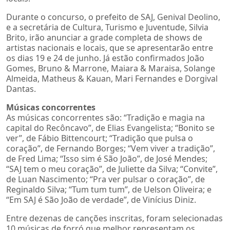
Durante o concurso, o prefeito de SAJ, Genival Deolino,
e a secretária de Cultura, Turismo e Juventude, Silvia
Brito, irão anunciar a grade completa de shows de
artistas nacionais e locais, que se apresentarão entre
os dias 19 e 24 de junho. Já estão confirmados João
Gomes, Bruno & Marrone, Maiara & Maraisa, Solange
Almeida, Matheus & Kauan, Mari Fernandes e Dorgival
Dantas.
Músicas concorrentes
As músicas concorrentes são: “Tradição e magia na
capital do Recôncavo”, de Elias Evangelista; “Bonito se
ver”, de Fábio Bittencourt; “Tradição que pulsa o
coração”, de Fernando Borges; “Vem viver a tradição”,
de Fred Lima; “Isso sim é São João”, de José Mendes;
“SAJ tem o meu coração”, de Juliette da Silva; “Convite”,
de Luan Nascimento; “Pra ver pulsar o coração”, de
Reginaldo Silva; “Tum tum tum”, de Uelson Oliveira; e
“Em SAJ é São João de verdade”, de Vinícius Diniz.
Entre dezenas de canções inscritas, foram selecionadas
10 músicas de forró que melhor representam os