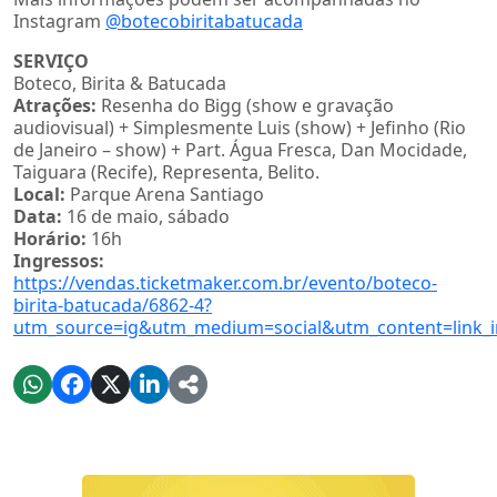
Instagram
@botecobiritabatucada
SERVIÇO
Boteco, Birita & Batucada
Atrações:
Resenha do Bigg (show e gravação
audiovisual) + Simplesmente Luis (show) + Jefinho (Rio
de Janeiro – show) + Part. Água Fresca, Dan Mocidade,
Taiguara (Recife), Representa, Belito.
Local:
Parque Arena Santiago
Data:
16 de maio, sábado
Horário:
16h
Ingressos:
https://vendas.ticketmaker.com.br/evento/boteco-
birita-batucada/6862-4?
utm_source=ig&utm_medium=social&utm_content=li