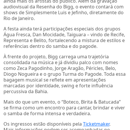
ainda mais os artistas do público. Além da gravação
audiovisual da Resenha do Bigg, o evento contará com
shows de Simplesmente Luis e Jefinho, diretamente do
Rio de Janeiro.
A festa ainda terá participações especiais dos grupos
Água Fresca, Dan Mocidade, Taiguara – vindo de Recife,
Representa e Belito, fortalecendo a mistura de estilos e
referências dentro do samba e do pagode.
À frente do projeto, Bigg carrega uma trajetória
consolidada na música e já dividiu palco com nomes
como Zeca Pagodinho, Jorge Aragão, Péricles, Belo,
Diogo Nogueira e o grupo Turma do Pagode. Toda essa
bagagem musical se reflete em apresentações
marcadas por identidade, swing e forte influência
percussiva da Bahia.
Mais do que um evento, o “Boteco, Birita & Batucada”
se firma como um encontro para cantar, brindar e viver
o samba de forma intensa e verdadeira.
Os ingressos estão disponíveis pela
Ticketmaker
.
Mais informações podem ser acompanhadas no