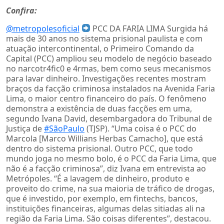
Confira:
@metropolesoficial
PCC DA FARIA LIMA Surgida há
mais de 30 anos no sistema prisional paulista e com
atuação intercontinental, o Primeiro Comando da
Capital (PCC) ampliou seu modelo de negócio baseado
no narcotr4fic0 e 4rmas, bem como seus mecanismos
para lavar dinheiro. Investigações recentes mostram
braços da facção criminosa instalados na Avenida Faria
Lima, o maior centro financeiro do país. O fenômeno
demonstra a existência de duas facções em uma,
segundo Ivana David, desembargadora do Tribunal de
Justiça de
#SãoPaulo
(TJSP). “Uma coisa é o PCC do
Marcola [Marco Willians Herbas Camacho], que está
dentro do sistema prisional. Outro PCC, que todo
mundo joga no mesmo bolo, é o PCC da Faria Lima, que
não é a facção criminosa”, diz Ivana em entrevista ao
Metrópoles. “É a lavagem de dinheiro, produto e
proveito do crime, na sua maioria de tráfico de drogas,
que é investido, por exemplo, em fintechs, bancos,
instituições financeiras, algumas delas sitiadas ali na
região da Faria Lima. São coisas diferentes”, destacou.