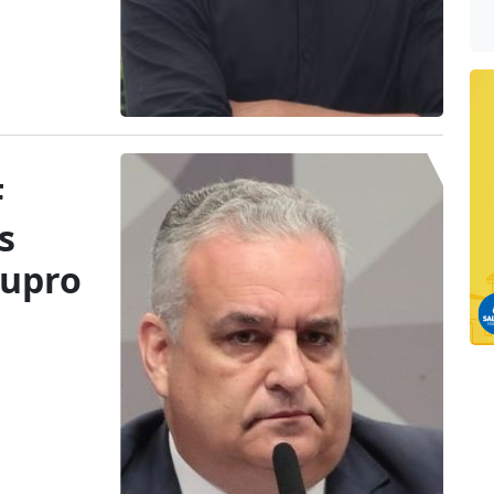
F
s
tupro