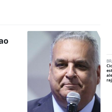
 ao
BR
Ci
es
al
ra