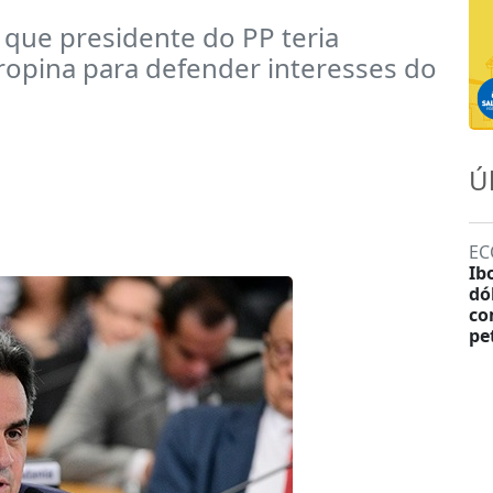
que presidente do PP teria
ropina para defender interesses do
Ú
EC
Ib
dó
co
pe