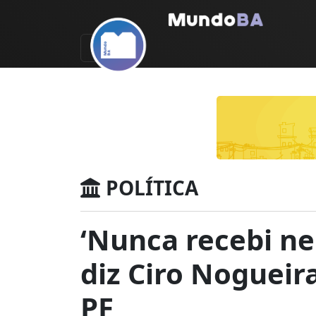
POLÍTICA
‘Nunca recebi nen
diz Ciro Nogueir
PF