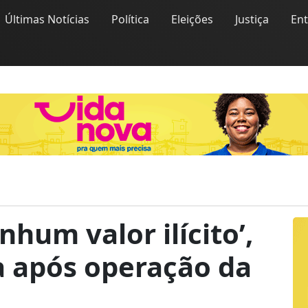
Últimas Notícias
Política
Eleições
Justiça
En
hum valor ilícito’,
a após operação da