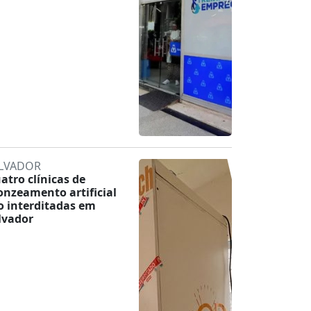
LVADOR
atro clínicas de
onzeamento artificial
o interditadas em
lvador