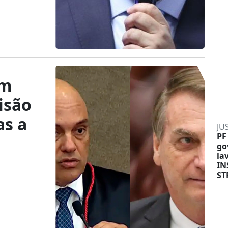
em
isão
as a
JU
PF
go
la
IN
ST