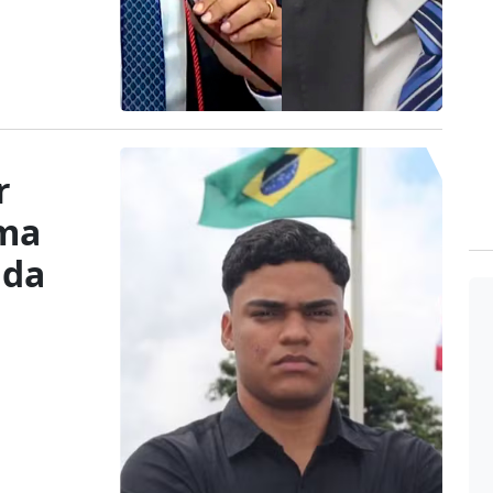
r
rma
ida