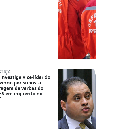
STIÇA
 investiga vice-líder do
verno por suposta
vagem de verbas do
SS em inquérito no
F