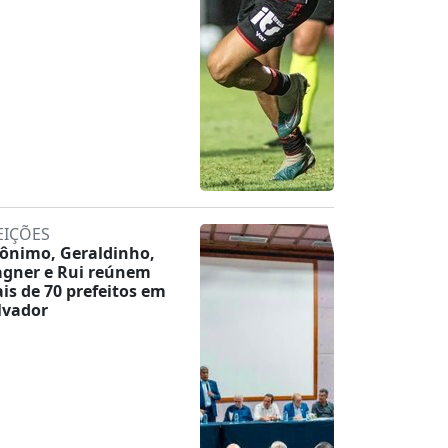
EIÇÕES
rônimo, Geraldinho,
gner e Rui reúnem
is de 70 prefeitos em
lvador