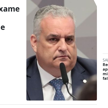
exame
de
SA
Re
ap
mi
fa