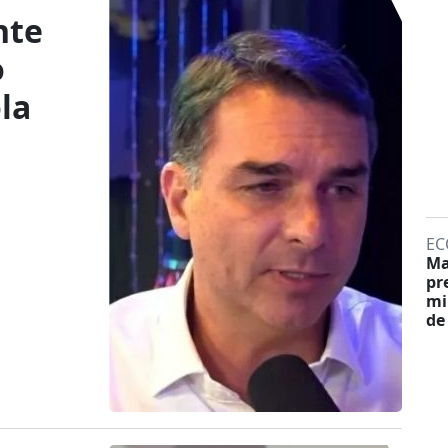
nte
o
la
EC
Ma
pr
mi
de