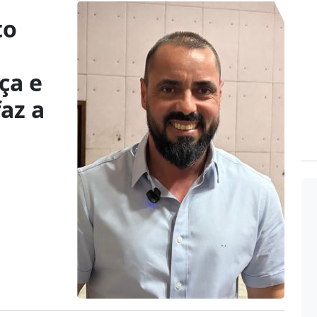
to
ça e
az a