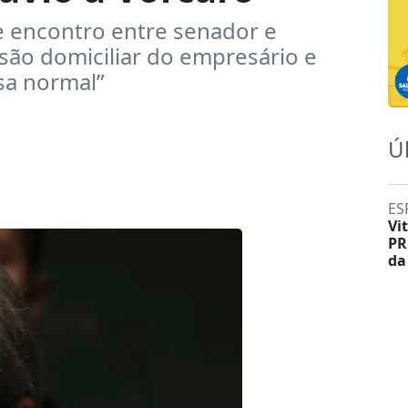
e encontro entre senador e
são domiciliar do empresário e
sa normal”
Ú
ES
Vi
PR
da