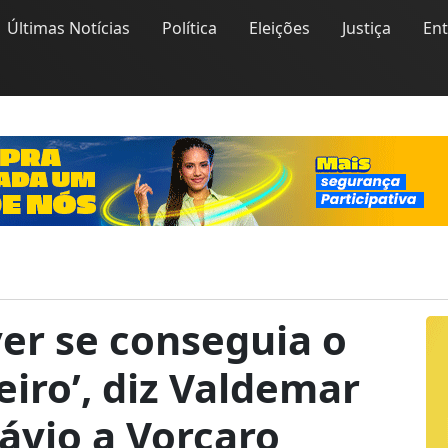
Últimas Notícias
Política
Eleições
Justiça
En
 ver se conseguia o
eiro’, diz Valdemar
lávio a Vorcaro