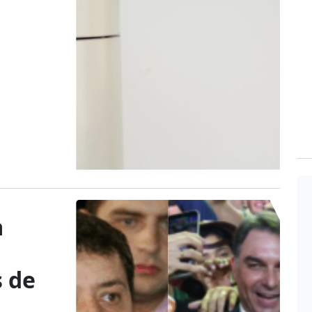
a
 de