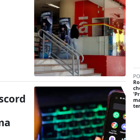
PO
Ro
ch
'P
scord
ma
te
ma