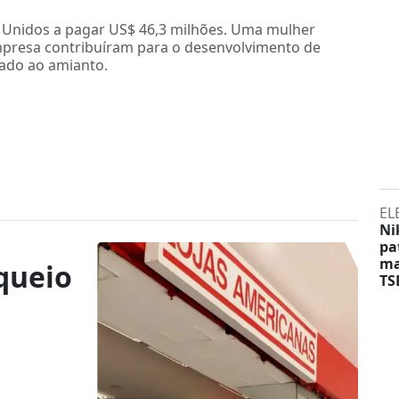
 Unidos a pagar US$ 46,3 milhões. Uma mulher
mpresa contribuíram para o desenvolvimento de
iado ao amianto.
EL
Ni
pa
ma
queio
TS