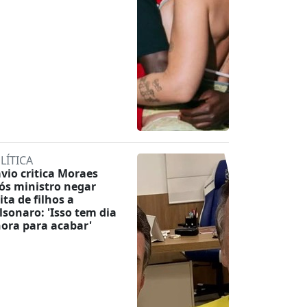
LÍTICA
ávio critica Moraes
ós ministro negar
ita de filhos a
lsonaro: 'Isso tem dia
hora para acabar'