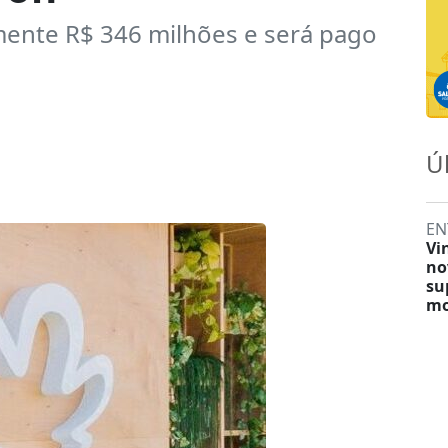
mente R$ 346 milhões e será pago
Ú
EN
Vi
no
su
mo