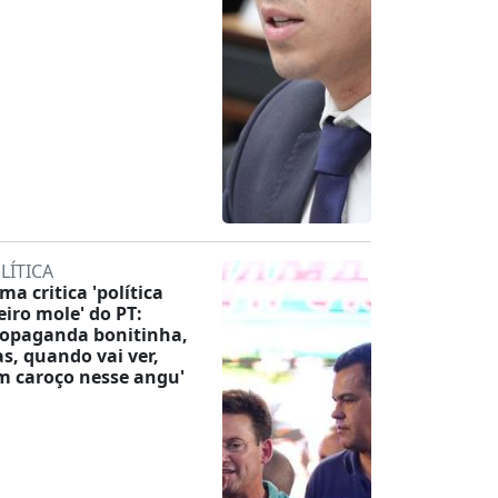
LÍTICA
ma critica 'política
eiro mole' do PT:
ropaganda bonitinha,
s, quando vai ver,
m caroço nesse angu'