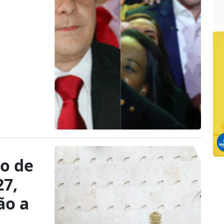
o de
27,
ão a