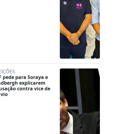
EIÇÕES
F pede para Soraya e
ndbergh explicarem
usação contra vice de
ávio