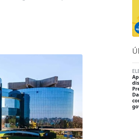
Ú
EL
Ap
di
Pr
Da
co
go