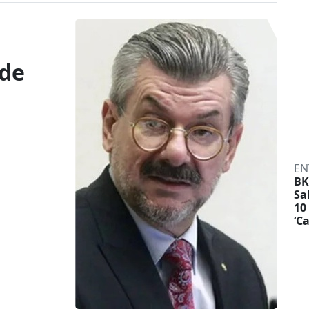
ede
EN
BK
Sa
10
‘C