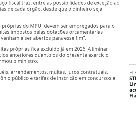
ço fiscal traz, entre as possibilidades de exceção ao
rias de cada órgão, desde que o dinheiro seja
as próprias do MPU “devem ser empregados para o
mites impostos pelas dotações orçamentárias
e venham a ser abertos para esse fim”.
tas próprias fica excluído já em 2026. A liminar
cios anteriores quanto os do presente exercício
irmou o ministro.
is, arrendamentos, multas, juros contratuais,
EL
nio público e tarifas de inscrição em concursos e
ST
Li
ac
Fl