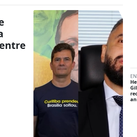
e
a
 entre
z
EN
He
Gi
re
an