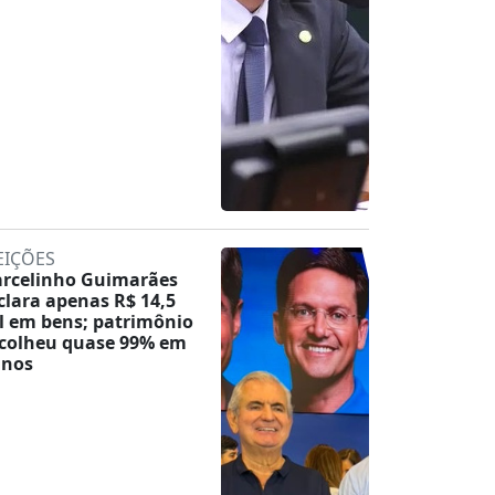
EIÇÕES
rcelinho Guimarães
clara apenas R$ 14,5
l em bens; patrimônio
colheu quase 99% em
anos