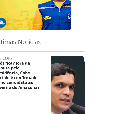
ltimas Notícias
EIÇÕES
ós ficar fora da
sputa pela
esidência, Cabo
ciolo é confirmado
mo candidato ao
verno do Amazonas