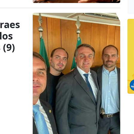
raes
dos
 (9)