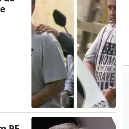
de
m PF,