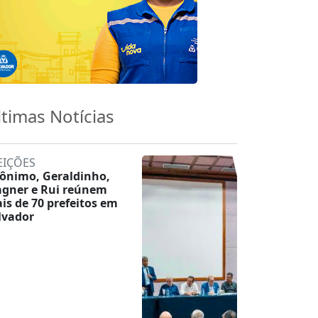
ltimas Notícias
EIÇÕES
rônimo, Geraldinho,
gner e Rui reúnem
is de 70 prefeitos em
lvador