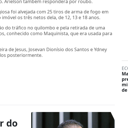
ito. Arielson também responderá por roubo.
igiosa foi alvejada com 25 tiros de arma de fogo em
móvel os três netos dela, de 12, 13 e 18 anos.
ão do tráfico no quilombo e pela retirada de uma
tos, conhecido como Maquinista, que era usada para
ira de Jesus, Josevan Dionísio dos Santos e Ydney
ados posteriormente.
EC
Ma
pr
mi
de
er do