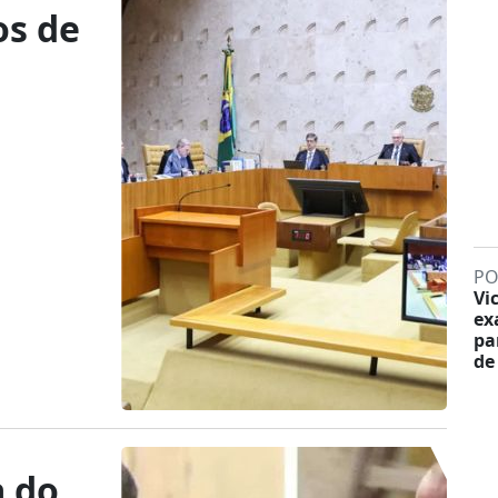
os de
PO
Vi
ex
pa
de
a do