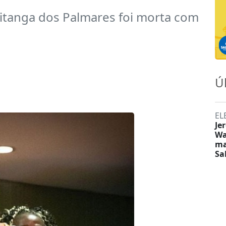
 Pitanga dos Palmares foi morta com
Ú
EL
Je
Wa
ma
Sa