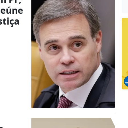
reúne
stiça