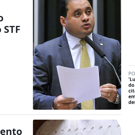
o
o STF
PO
'L
do
ci
em
de
mento