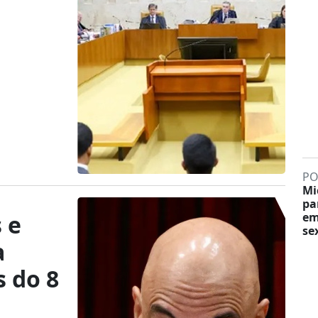
PO
Mi
pa
 e
em
sex
a
s do 8