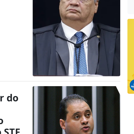
er do
o
o STF