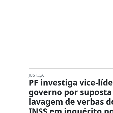
JUSTIÇA
PF investiga vice-líd
governo por suposta
lavagem de verbas d
INSS em inquérito n