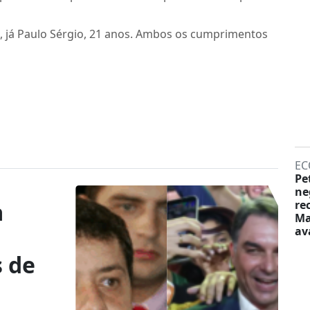
, já Paulo Sérgio, 21 anos. Ambos os cumprimentos
EC
Pe
ne
a
re
Ma
av
 de