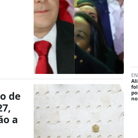
EN
Al
fo
o de
po
no
27,
ão a