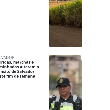
LVADOR
rridas, marchas e
minhadas alteram o
ânsito de Salvador
ste fim de semana