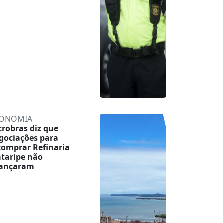
ONOMIA
trobras diz que
gociações para
comprar Refinaria
taripe não
ançaram