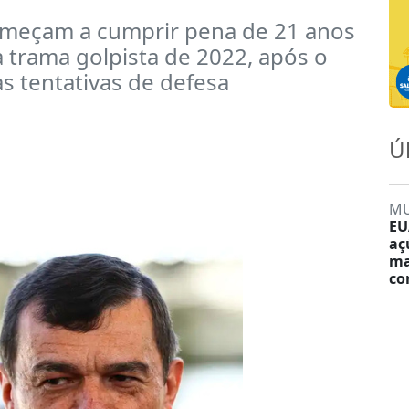
omeçam a cumprir pena de 21 anos
a trama golpista de 2022, após o
as tentativas de defesa
Ú
M
EU
aç
ma
co