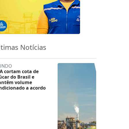
ltimas Notícias
UNDO
A cortam cota de
úcar do Brasil e
ntêm volume
ndicionado a acordo