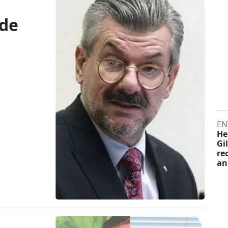
ede
EN
He
Gi
re
an