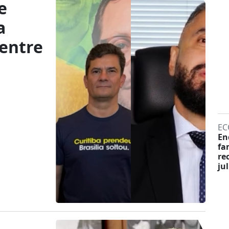
e
a
 entre
z
EC
En
fa
re
ju