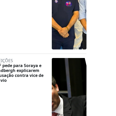
EIÇÕES
F pede para Soraya e
ndbergh explicarem
usação contra vice de
ávio