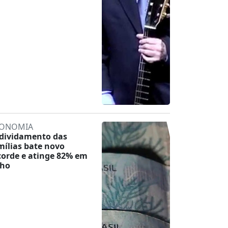
ONOMIA
dividamento das
mílias bate novo
corde e atinge 82% em
lho