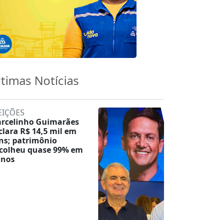
ltimas Notícias
EIÇÕES
rcelinho Guimarães
clara R$ 14,5 mil em
ns; patrimônio
colheu quase 99% em
anos