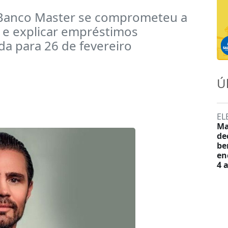
 Banco Master se comprometeu a
 e explicar empréstimos
a para 26 de fevereiro
Ú
EL
Ma
de
be
en
4 