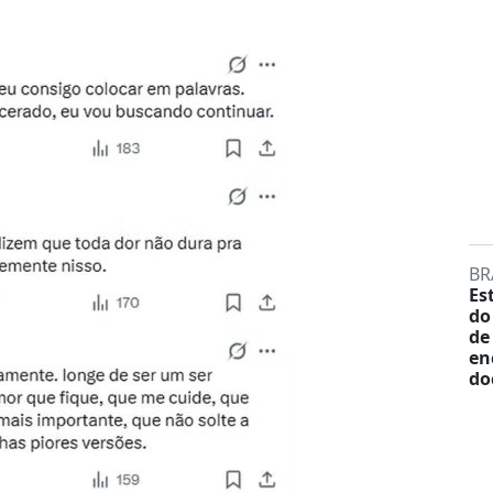
BR
Es
do
de
en
do