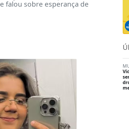
 e falou sobre esperança de
Ú
M
Ví
se
dr
me