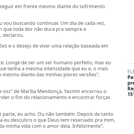
 seguir em frente mesmo diante do sofrimento
u vou buscando continuar. Um dia de cada vez,
zem que toda dor não dura pra sempre e
, declarou.
ições e o desejo de viver uma relação baseada em
te. Longe de ser um ser humano perfeito, mas eu
ue tenha a mesma intensidade que eu e, o mais
EL
 mesmo diante das minhas piores versões”,
Pa
pr
Re
 voz” de Marília Mendonça, Yasmin encerrou o
15
der o fim do relacionamento e encontrar forças
az parte, eu acho. Ou não também. Depois de tanto
ra eu descubro o que Deus tem reservado pra mim,
da minha vida com o amor dela. Infelizmente”,