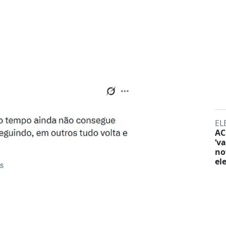
EL
AC
‘v
no
el