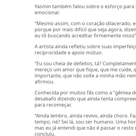
Yasmin também falou sobre o esforço para
emocional.
“Mesmo assim, com o coração dilacerado, e
porque por mais difícil que seja agora, di
eu tô buscando acreditar firmemente nisso”
A artista ainda refletiu sobre suas imperfe
reciprocidade e apoio mútuo.
“Eu sou cheia de defeitos, tá? Completamen
mereço um amor que fique, que me cuide, q
importante, que não solte a minha mão nem
afirmou.
Conhecida por muitos fãs como a “gêmea de
desabafo dizendo que ainda tenta compreen
para recomeçar.
“Ainda lembro, ainda revivo, ainda choro. F
tempo, né? Sei lá, sou ser humano. Uma ho
mas eu já entendi que não é passar o resto 
concluiu.