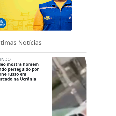
ltimas Notícias
UNDO
deo mostra homem
ndo perseguido por
one russo em
rcado na Ucrânia