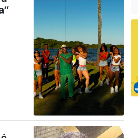
a”
 é