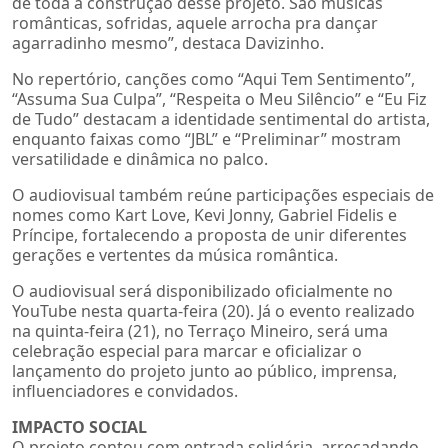
de toda a construção desse projeto. São músicas
românticas, sofridas, aquele arrocha pra dançar
agarradinho mesmo”, destaca Davizinho.
No repertório, canções como “Aqui Tem Sentimento”,
“Assuma Sua Culpa”, “Respeita o Meu Silêncio” e “Eu Fiz
de Tudo” destacam a identidade sentimental do artista,
enquanto faixas como “JBL” e “Preliminar” mostram
versatilidade e dinâmica no palco.
O audiovisual também reúne participações especiais de
nomes como Kart Love, Kevi Jonny, Gabriel Fidelis e
Príncipe, fortalecendo a proposta de unir diferentes
gerações e vertentes da música romântica.
O audiovisual será disponibilizado oficialmente no
YouTube nesta quarta-feira (20). Já o evento realizado
na quinta-feira (21), no Terraço Mineiro, será uma
celebração especial para marcar e oficializar o
lançamento do projeto junto ao público, imprensa,
influenciadores e convidados.
IMPACTO SOCIAL
O projeto contou com entrada solidária, arrecadando