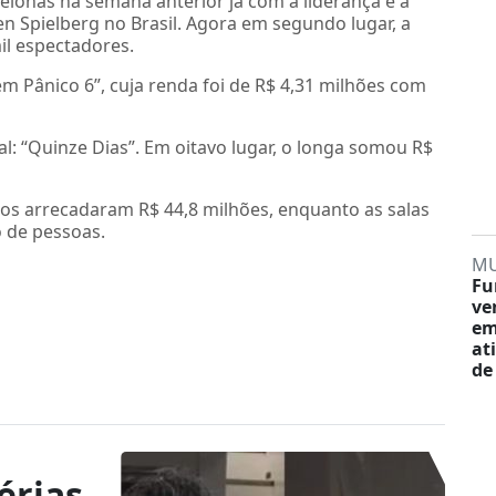
elonas na semana anterior já com a liderança e a
n Spielberg no Brasil. Agora em segundo lugar, a
il espectadores.
 Pânico 6”, cuja renda foi de R$ 4,31 milhões com
l: “Quinze Dias”. Em oitavo lugar, o longa somou R$
iros arrecadaram R$ 44,8 milhões, enquanto as salas
 de pessoas.
M
Fu
ve
em
at
de
érias