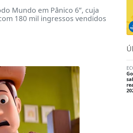
odo Mundo em Pânico 6”, cuja
 com 180 mil ingressos vendidos
Ú
EC
Go
sa
re
20