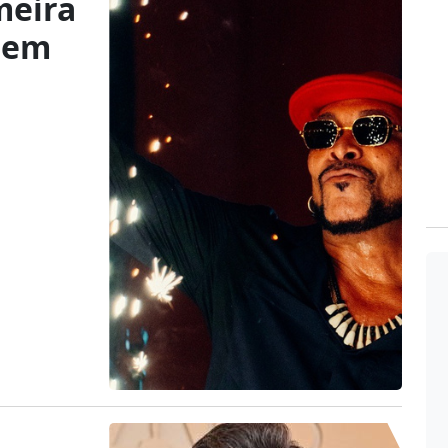
meira
l em