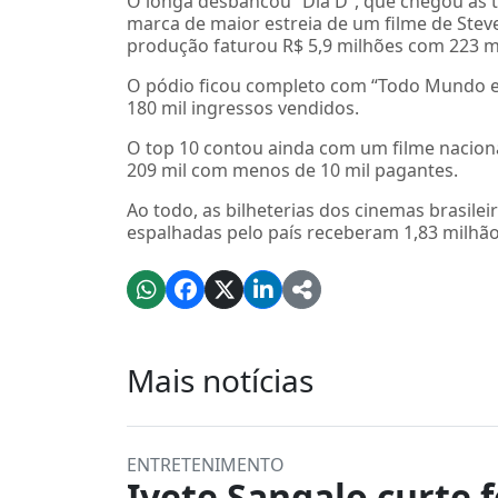
O longa desbancou “Dia D”, que chegou às t
marca de maior estreia de um filme de Steve
produção faturou R$ 5,9 milhões com 223 m
O pódio ficou completo com “Todo Mundo em
180 mil ingressos vendidos.
O top 10 contou ainda com um filme naciona
209 mil com menos de 10 mil pagantes.
Ao todo, as bilheterias dos cinemas brasile
espalhadas pelo país receberam 1,83 milhão
Mais notícias
ENTRETENIMENTO
Ivete Sangalo curte f