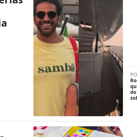
ia
PO
Ro
qu
do
so