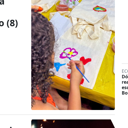
a
 (8)
EC
Dó
re
es
Bo