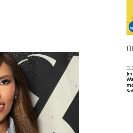
Ú
EL
Je
Wa
ma
Sa