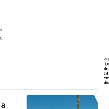
6h
30
PO
'L
do
ci
em
de
 a