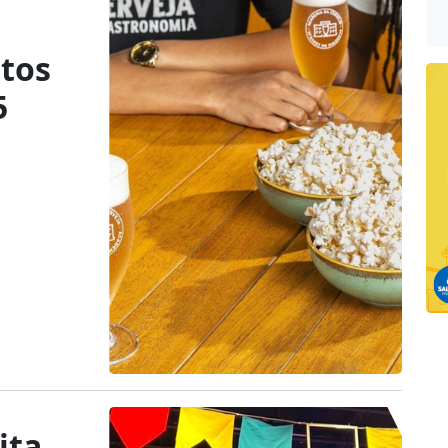
tos
5
ita