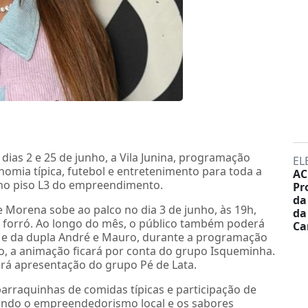
dias 2 e 25 de junho, a Vila Junina, programação
EL
nomia típica, futebol e entretenimento para toda a
AC
a no piso L3 do empreendimento.
Pr
da
 Morena sobe ao palco no dia 3 de junho, às 19h,
da
o forró. Ao longo do mês, o público também poderá
Ca
e da dupla André e Mauro, durante a programação
o, a animação ficará por conta do grupo Isqueminha.
 terá apresentação do grupo Pé de Lata.
barraquinhas de comidas típicas e participação de
ando o empreendedorismo local e os sabores