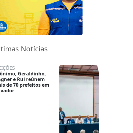
ltimas Notícias
EIÇÕES
rônimo, Geraldinho,
gner e Rui reúnem
is de 70 prefeitos em
lvador