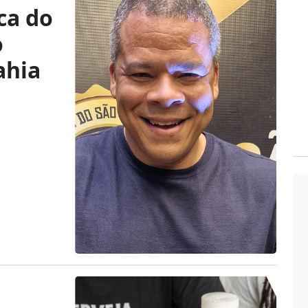
ca do
o
ahia