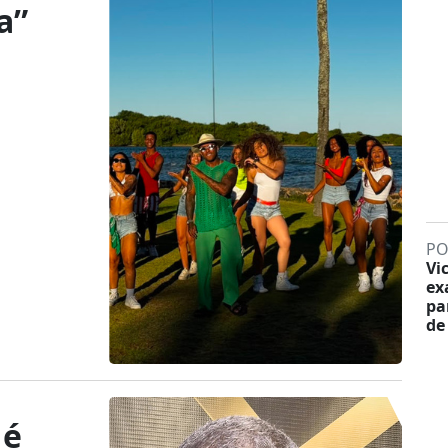
a”
PO
Vi
ex
pa
de
 é