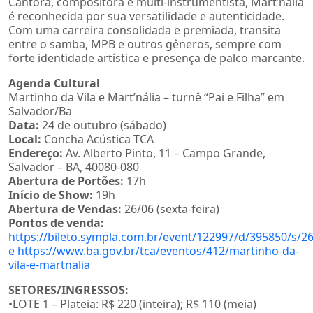
Cantora, compositora e multi-instrumentista, Mart’nália
é reconhecida por sua versatilidade e autenticidade.
Com uma carreira consolidada e premiada, transita
entre o samba, MPB e outros gêneros, sempre com
forte identidade artística e presença de palco marcante.
Agenda Cultural
Martinho da Vila e Mart’nália – turnê “Pai e Filha” em
Salvador/Ba
Data:
24 de outubro (sábado)
Local:
Concha Acústica TCA
Endereço:
Av. Alberto Pinto, 11 – Campo Grande,
Salvador – BA, 40080-080
Abertura de Portões:
17h
Início de Show:
19h
Abertura de Vendas:
26/06 (sexta-feira)
Pontos de venda:
https://bileto.sympla.com.br/event/122997/d/395850/s/2
e https://www.ba.gov.br/tca/eventos/412/martinho-da-
vila-e-martnalia
SETORES/INGRESSOS:
•LOTE 1 – Plateia: R$ 220 (inteira); R$ 110 (meia)