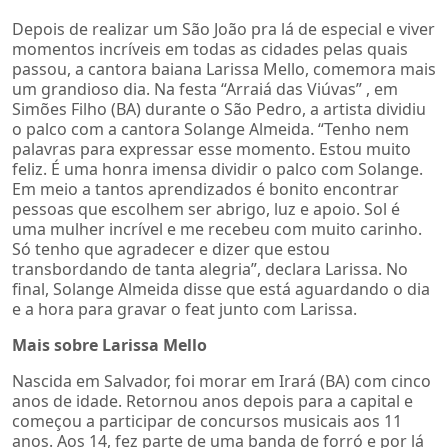
Depois de realizar um São João pra lá de especial e viver
momentos incríveis em todas as cidades pelas quais
passou, a cantora baiana Larissa Mello, comemora mais
um grandioso dia. Na festa “Arraiá das Viúvas” , em
Simões Filho (BA) durante o São Pedro, a artista dividiu
o palco com a cantora Solange Almeida. “Tenho nem
palavras para expressar esse momento. Estou muito
feliz. É uma honra imensa dividir o palco com Solange.
Em meio a tantos aprendizados é bonito encontrar
pessoas que escolhem ser abrigo, luz e apoio. Sol é
uma mulher incrível e me recebeu com muito carinho.
Só tenho que agradecer e dizer que estou
transbordando de tanta alegria”, declara Larissa. No
final, Solange Almeida disse que está aguardando o dia
e a hora para gravar o feat junto com Larissa.
Mais sobre Larissa Mello
Nascida em Salvador, foi morar em Irará (BA) com cinco
anos de idade. Retornou anos depois para a capital e
começou a participar de concursos musicais aos 11
anos. Aos 14, fez parte de uma banda de forró e por lá