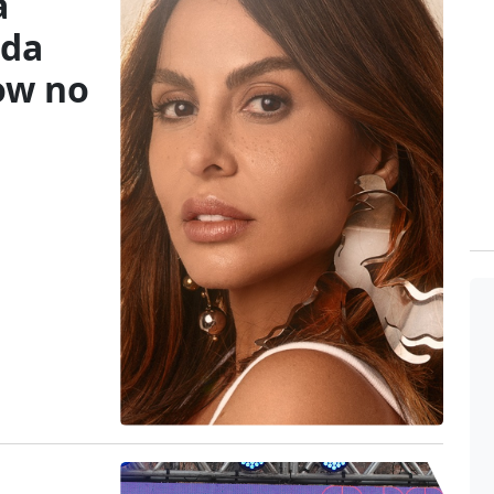
a
ida
ow no