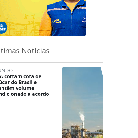
ltimas Notícias
UNDO
A cortam cota de
úcar do Brasil e
ntêm volume
ndicionado a acordo