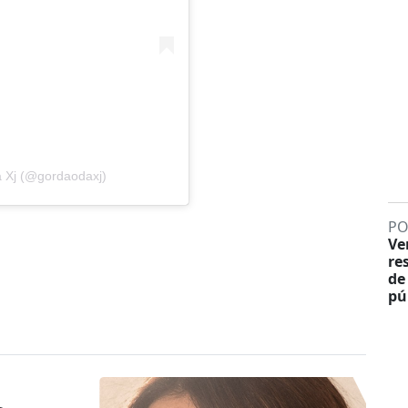
 Xj (@gordaodaxj)
PO
Ve
re
de
pú