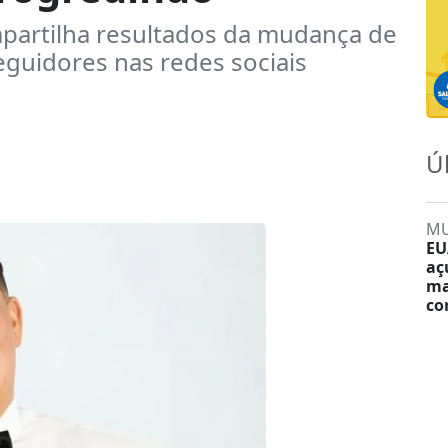
mpartilha resultados da mudança de
eguidores nas redes sociais
Ú
M
EU
aç
ma
co