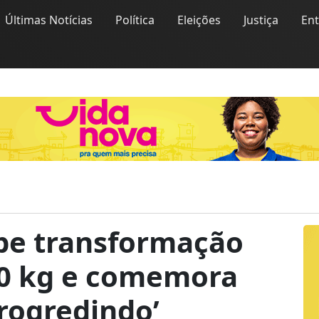
Últimas Notícias
Política
Eleições
Justiça
En
ibe transformação
30 kg e comemora
progredindo’