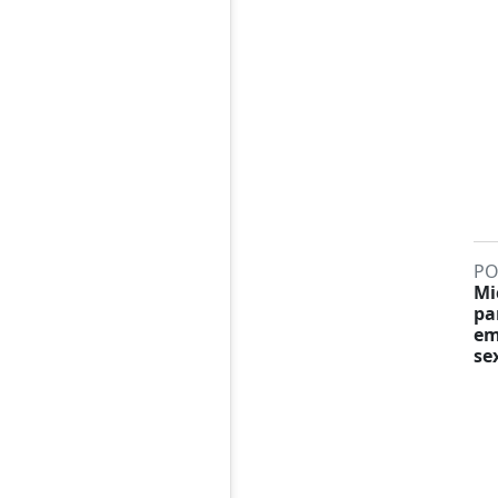
PO
Mi
pa
em
sex