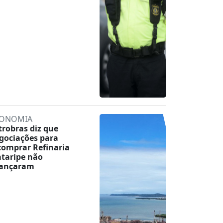
ONOMIA
trobras diz que
gociações para
comprar Refinaria
taripe não
ançaram