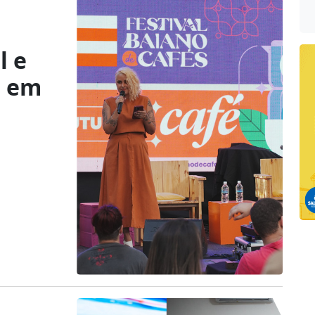
l e
s em