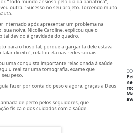
r. “Todo mundo ansioso pelo dia da bariátrica”,
veu outra. “Sucesso no seu projeto. Torcendo muito
nauta.
ser internado após apresentar um problema na
, sua noiva, Nicolle Caroline, explicou que o
pital devido à gravidade do quadro.
to para o hospital, porque a garganta dele estava
lar direito”, relatou ela nas redes sociais.
lou uma conquista importante relacionada à saúde
nseguiu realizar uma tomografia, exame que
EC
o seu peso.
Pe
ne
uia fazer por conta do peso e agora, graças a Deus,
re
Ma
av
panhada de perto pelos seguidores, que
ão física e dos cuidados com a saúde.