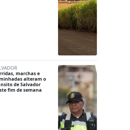
LVADOR
rridas, marchas e
minhadas alteram o
ânsito de Salvador
ste fim de semana