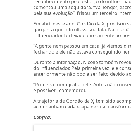
reconhecimento pelo esforço do influenciado
comentou uma seguidora. “Vai longe”, escre
pela sua evolução”, frisou um terceiro inter
Em abril deste ano, Gordão da XJ precisou 
garganta que dificultava sua fala. Na ocasião
influenciador foi levado diretamente ao hos
“A gente nem passou em casa, já viemos dire
fechando e ele não estava conseguindo nem fa
Durante a internação, Nicolle também reve
do influenciador. Pela primeira vez, ele co
anteriormente não podia ser feito devido a
“Primeira tomografia dele. Antes não conseg
é possível”, comemorou.
A trajetória de Gordão da XJ tem sido acom
acompanham cada etapa de sua transformaç
Confira: