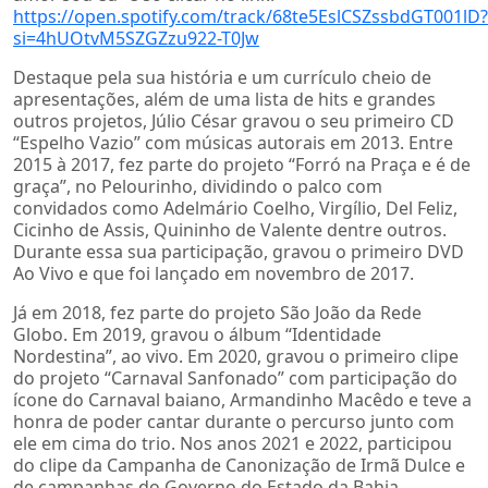
https://open.spotify.com/track/68te5EslCSZssbdGT001lD?
si=4hUOtvM5SZGZzu922-T0Jw
Destaque pela sua história e um currículo cheio de
apresentações, além de uma lista de hits e grandes
outros projetos, Júlio César gravou o seu primeiro CD
“Espelho Vazio” com músicas autorais em 2013. Entre
2015 à 2017, fez parte do projeto “Forró na Praça e é de
graça”, no Pelourinho, dividindo o palco com
convidados como Adelmário Coelho, Virgílio, Del Feliz,
Cicinho de Assis, Quininho de Valente dentre outros.
Durante essa sua participação, gravou o primeiro DVD
Ao Vivo e que foi lançado em novembro de 2017.
Já em 2018, fez parte do projeto São João da Rede
Globo. Em 2019, gravou o álbum “Identidade
Nordestina”, ao vivo. Em 2020, gravou o primeiro clipe
do projeto “Carnaval Sanfonado” com participação do
ícone do Carnaval baiano, Armandinho Macêdo e teve a
honra de poder cantar durante o percurso junto com
ele em cima do trio. Nos anos 2021 e 2022, participou
do clipe da Campanha de Canonização de Irmã Dulce e
de campanhas do Governo do Estado da Bahia.