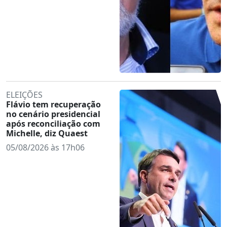
ELEIÇÕES
Flávio tem recuperação
no cenário presidencial
após reconciliação com
Michelle, diz Quaest
05/08/2026 às 17h06