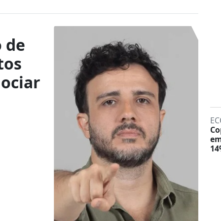
 de
tos
ociar
EC
Co
em
14