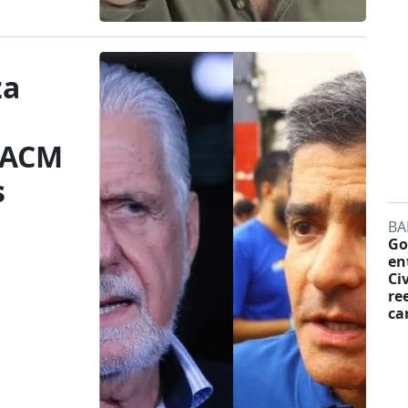
za
 ACM
s
BA
Go
en
Ci
re
ca