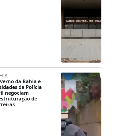
HIA
verno da Bahia e
tidades da Polícia
vil negociam
estruturação de
rreiras