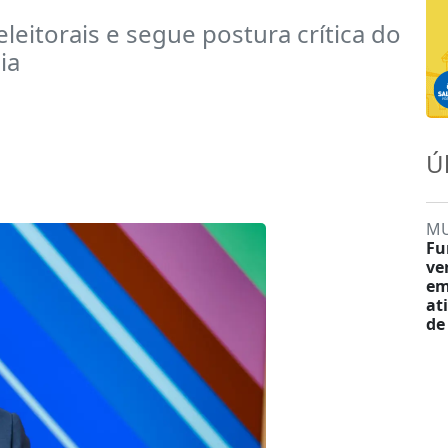
eleitorais e segue postura crítica do
ia
Ú
M
Fu
ve
em
at
de