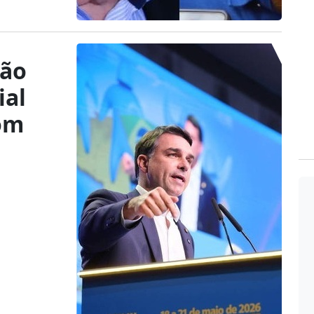
ção
ial
com