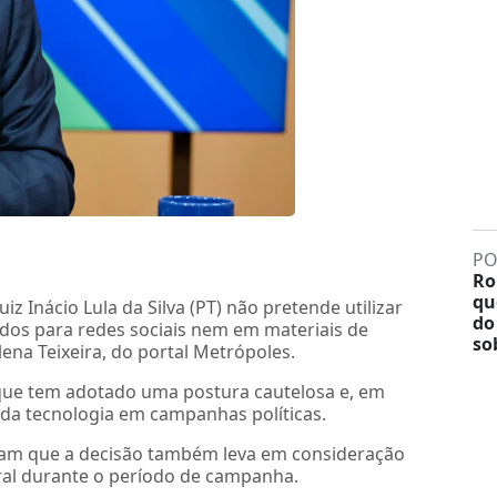
PO
Ro
qu
z Inácio Lula da Silva (PT) não pretende utilizar
do
eúdos para redes sociais nem em materiais de
so
lena Teixeira, do portal Metrópoles.
 que tem adotado uma postura cautelosa e, em
o da tecnologia em campanhas políticas.
rmam que a decisão também leva em consideração
oral durante o período de campanha.