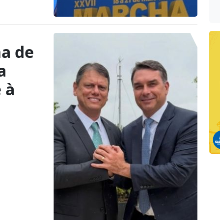
ha de
a
 à