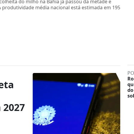
olheita do milho na Bahia já passou da metade e
A produtividade média nacional está estimada em 195
PO
Ro
eta
qu
do
so
 2027