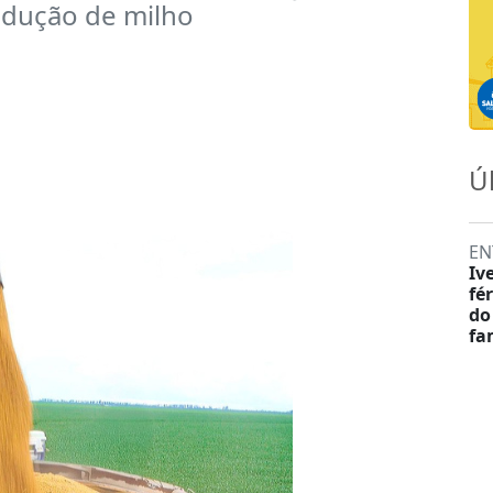
dução de milho
Ú
EN
Iv
fé
do
fa