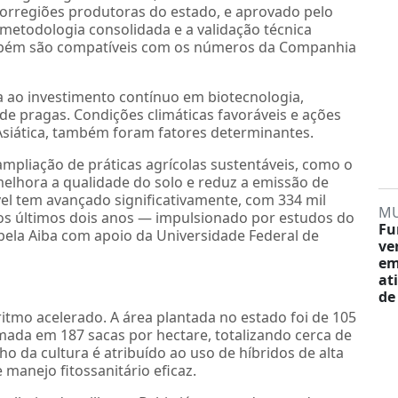
rorregiões produtoras do estado, e aprovado pelo
 metodologia consolidada e a validação técnica
ambém são compatíveis com os números da Companhia
a ao investimento contínuo em biotecnologia,
de pragas. Condições climáticas favoráveis e ações
Asiática, também foram fatores determinantes.
liação de práticas agrícolas sustentáveis, como o
melhora a qualidade do solo e reduz a emissão de
ável tem avançado significativamente, com 334 mil
M
os últimos dois anos — impulsionado por estudos do
Fu
pela Aiba com apoio da Universidade Federal de
ve
em
at
de
ritmo acelerado. A área plantada no estado foi de 105
mada em 187 sacas por hectare, totalizando cerca de
 da cultura é atribuído ao uso de híbridos de alta
 manejo fitossanitário eficaz.