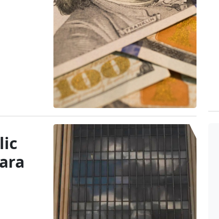
lic
para