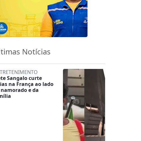
ltimas Notícias
TRETENIMENTO
ete Sangalo curte
rias na França ao lado
 namorado e da
mília