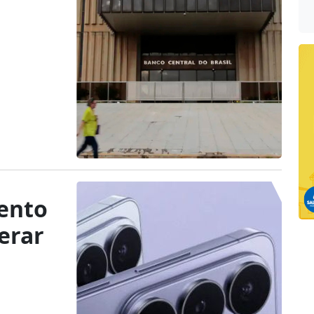
ento
erar