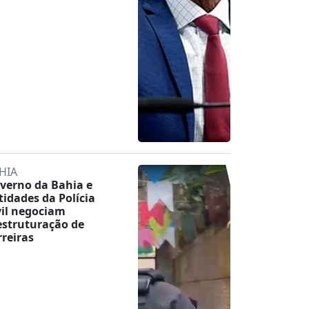
HIA
verno da Bahia e
tidades da Polícia
vil negociam
estruturação de
rreiras