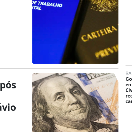
BA
Go
após
en
Ci
re
ca
ávio