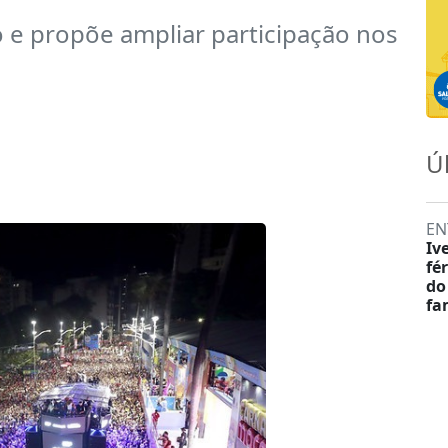
e propõe ampliar participação nos
Ú
EN
Iv
fé
do
fa