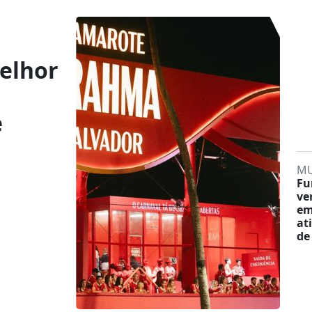
melhor
e
M
Fu
ve
em
at
de