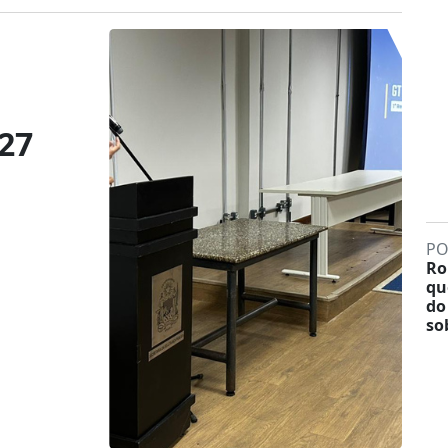
27
PO
Ro
qu
do
so