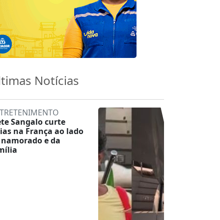
ltimas Notícias
TRETENIMENTO
ete Sangalo curte
rias na França ao lado
 namorado e da
mília