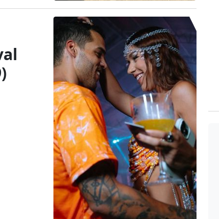
val
)