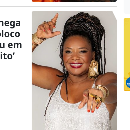
nega
bloco
ou em
ito’