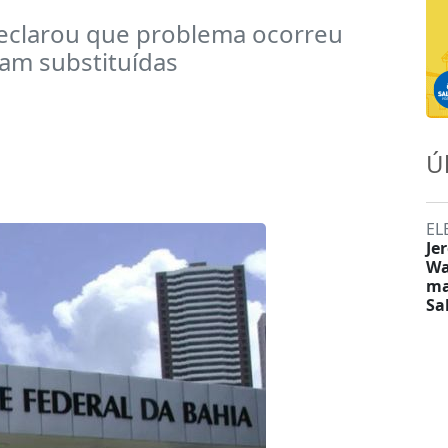
declarou que problema ocorreu
am substituídas
Ú
EL
Je
Wa
ma
Sa