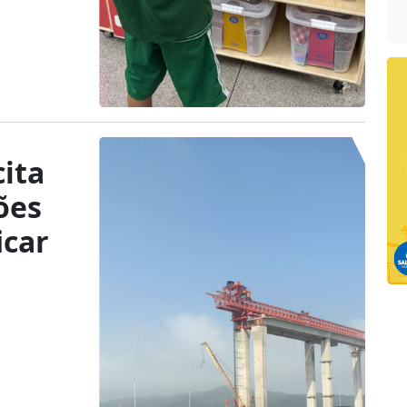
ita
ões
icar