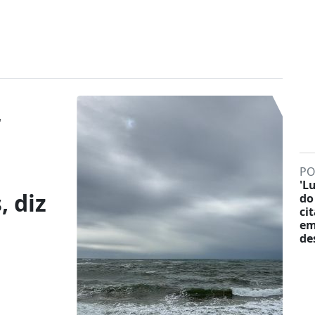
r
PO
'L
, diz
do
ci
em
de