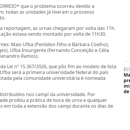
CORREIO* que o problema ocorreu devido a
m, todas as unidades já tiveram o processo
to.
 reportagem, as urnas chegaram por volta das 11h.
votação estava sendo montado por volta de 11h30.
tes: Mais Ufba (Penildon Filho e Bárbara Coelho),
ges), Ufba Insurgente (Fernando Conceição e Célia
 Menandro Ramos).
da Lei nº 15.367/2026, que pôs fim ao modelo de lista
EC
a Ufba será a primeira universidade federal do país
Ma
otada pela comunidade universitária é nomeada
pr
mi
de
distribuídos nos campi da universidade. Por
dade proibiu a prática de boca de urna e qualquer
res em toda a extensão dos campi durante os dias de