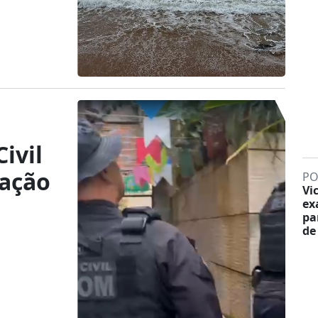
ivil
ração
PO
Vi
ex
pa
de