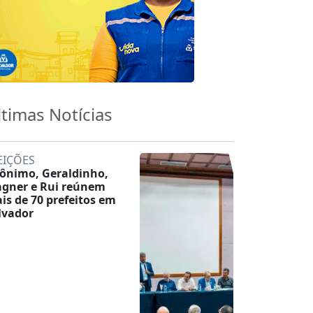
ltimas Notícias
EIÇÕES
rônimo, Geraldinho,
gner e Rui reúnem
is de 70 prefeitos em
lvador