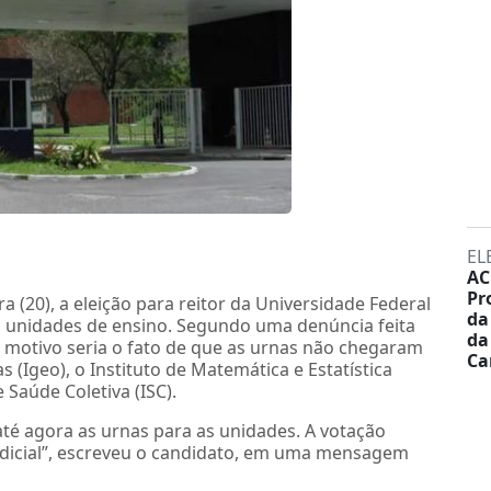
EL
AC
Pr
a (20), a eleição para reitor da Universidade Federal
da
s unidades de ensino. Segundo uma denúncia feita
da
o motivo seria o fato de que as urnas não chegaram
Ca
 (Igeo), o Instituto de Matemática e Estatística
e Saúde Coletiva (ISC).
até agora as urnas para as unidades. A votação
ejudicial”, escreveu o candidato, em uma mensagem