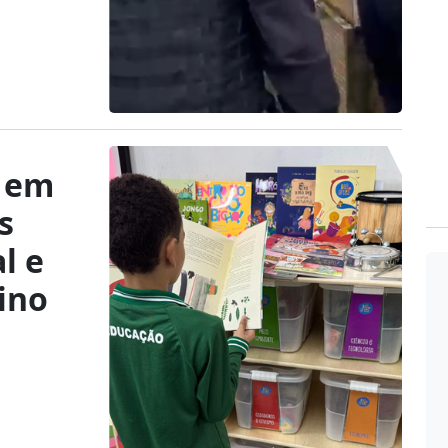
a em
s
l e
ino