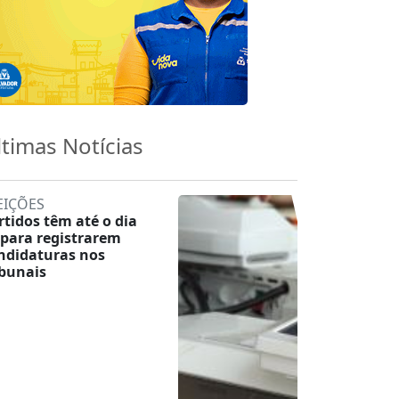
ltimas Notícias
EIÇÕES
rtidos têm até o dia
 para registrarem
ndidaturas nos
ibunais