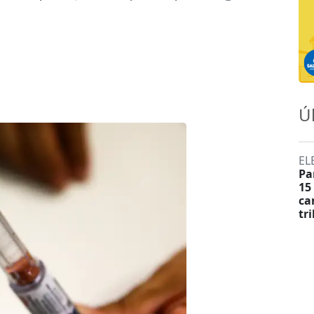
Ú
EL
Pa
15
ca
tr