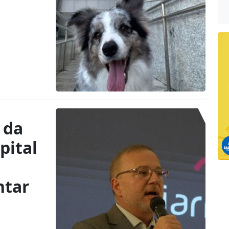
 da
pital
ntar