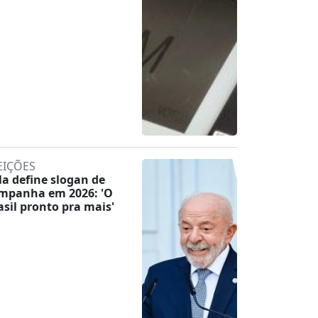
EIÇÕES
la define slogan de
mpanha em 2026: 'O
asil pronto pra mais'