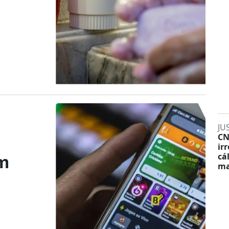
JU
CN
ir
em
cá
ma