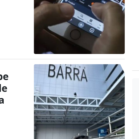
be
de
a