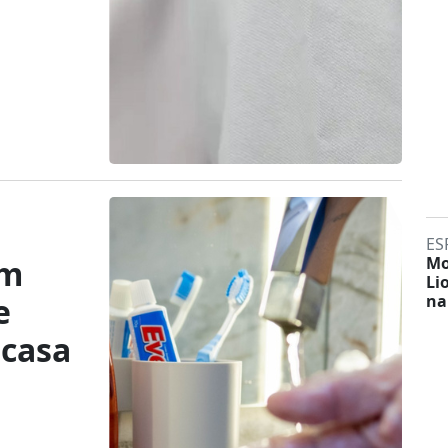
ES
am
Mo
Li
e
na
 casa