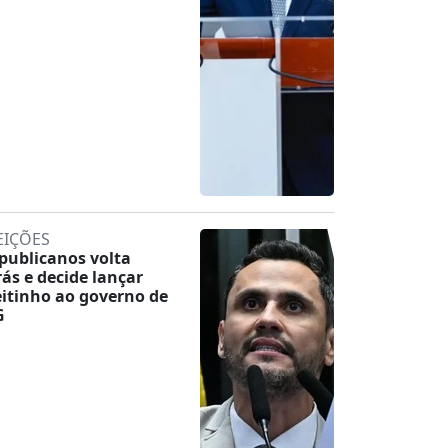
EIÇÕES
publicanos volta
rás e decide lançar
eitinho ao governo de
G