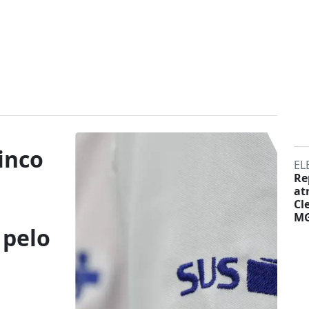
inco
EL
Re
at
Cl
M
 pelo