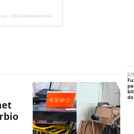
Um post compartilhado por Sindicato dos Rodoviários – BA (@sindicatorodoviarios_ba)
JU
Fu
pa
bi
do
net
rbio