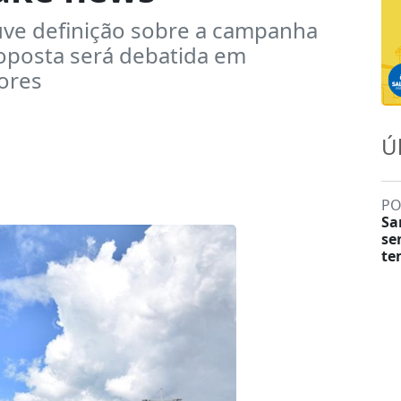
uve definição sobre a campanha
roposta será debatida em
ores
Ú
PO
Sa
se
te