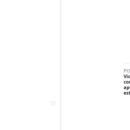
PO
Vi
co
ap
es