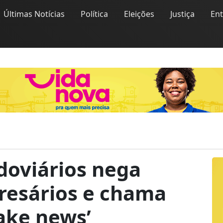
Últimas Notícias
Política
Eleições
Justiça
En
doviários nega
esários e chama
ake news’