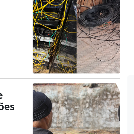
e
ões