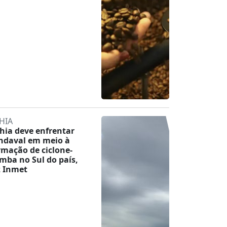
HIA
hia deve enfrentar
ndaval em meio à
rmação de ciclone-
mba no Sul do país,
z Inmet