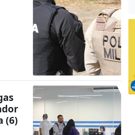
gas
ador
 (6)